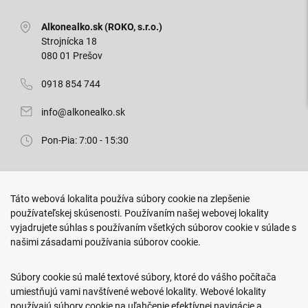
Alkonealko.sk (ROKO, s.r.o.)
Strojnícka 18
080 01 Prešov
0918 854 744
info@alkonealko.sk
Pon-Pia: 7:00 - 15:30
Predajňa ROKO
Táto webová lokalita používa súbory cookie na zlepšenie
Arm. gen. Svobodu 23/A
používateľskej skúsenosti. Používaním našej webovej lokality
080 01 Prešov
vyjadrujete súhlas s používaním všetkých súborov cookie v súlade s
našimi zásadami používania súborov cookie.
0917 466 578
sekcovpredajna@doroka.sk
Súbory cookie sú malé textové súbory, ktoré do vášho počítača
umiestňujú vami navštívené webové lokality. Webové lokality
Pon-Ned: 9:00 - 20:00
používajú súbory cookie na uľahčenie efektívnej navigácie a