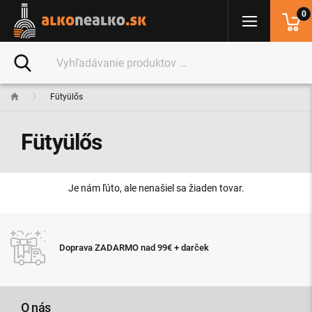
0
Fütyülős
Fütyülős
Je nám ľúto, ale nenašiel sa žiaden tovar.
Doprava ZADARMO nad 99€ + darček
O nás