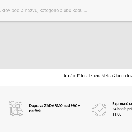
Je nám ľúto, ale nenašiel sa žiaden tov
Expresné do
Doprava ZADARMO nad 99€ +
24 hodín pr
darček
11:00