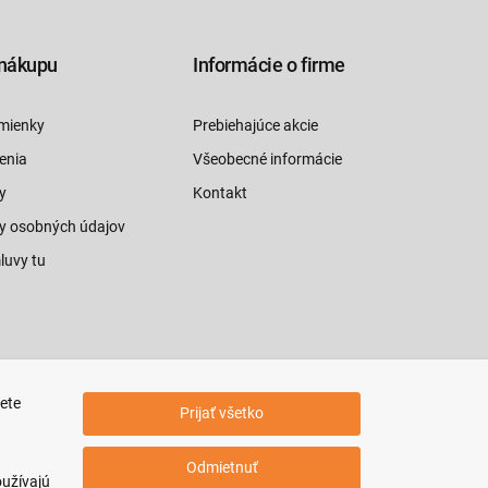
nákupu
Informácie o firme
mienky
Prebiehajúce akcie
enia
Všeobecné informácie
y
Kontakt
y osobných údajov
luvy tu
jete
Prijať všetko
Odmietnuť
oužívajú