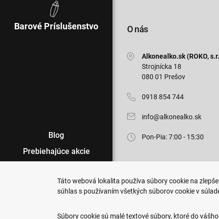
Barové Príslušenstvo
O nás
Alkonealko.sk (ROKO, s.r.
Strojnícka 18
080 01 Prešov
0918 854 744
info@alkonealko.sk
Blog
Pon-Pia: 7:00 - 15:30
Prebiehajúce akcie
Veľkoobchod
Táto webová lokalita používa súbory cookie na zlepšen
Predajne
súhlas s používaním všetkých súborov cookie v súlad
Copyright © 2011-2026 ROKO, s.r.o
Podmienky nákupu
Upraviť nastavenia Cookies
Súbory cookie sú malé textové súbory, ktoré do vášho