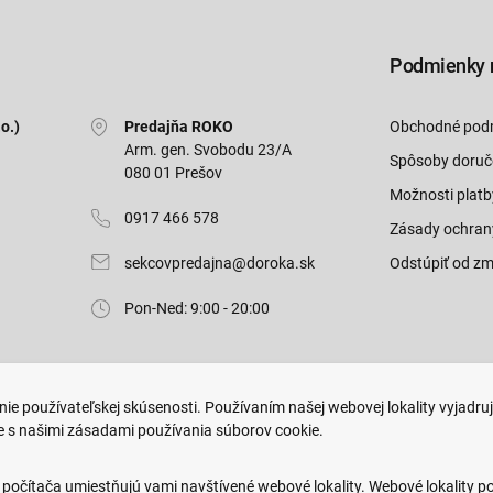
Podmienky 
o.)
Predajňa ROKO
Obchodné pod
Arm. gen. Svobodu 23/A
Spôsoby doruč
080 01 Prešov
Možnosti platb
0917 466 578
Zásady ochran
sekcovpredajna@doroka.sk
Odstúpiť od zm
Pon-Ned: 9:00 - 20:00
ie používateľskej skúsenosti. Používaním našej webovej lokality vyjadru
e s našimi zásadami používania súborov cookie.
.
Web dizajn: MARLOW DESIGN
 počítača umiestňujú vami navštívené webové lokality. Webové lokality p