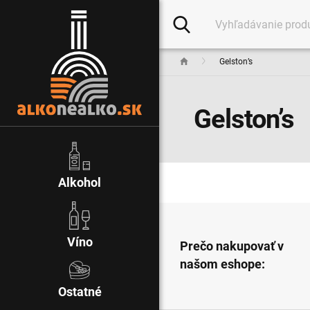
Gelston’s
Gelston’s
Alkohol
Víno
Prečo nakupovať v
našom eshope:
Ostatné