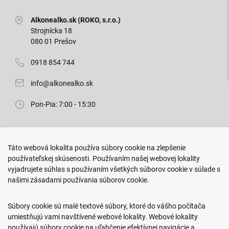
Alkonealko.sk (ROKO, s.r.o.)
Strojnícka 18
080 01 Prešov
0918 854 744
info@alkonealko.sk
Pon-Pia: 7:00 - 15:30
Predajňa ROKO
Táto webová lokalita používa súbory cookie na zlepšenie
Arm. gen. Svobodu 23/A
používateľskej skúsenosti. Používaním našej webovej lokality
080 01 Prešov
vyjadrujete súhlas s používaním všetkých súborov cookie v súlade s
našimi zásadami používania súborov cookie.
0917 466 578
sekcovpredajna@doroka.sk
Súbory cookie sú malé textové súbory, ktoré do vášho počítača
umiestňujú vami navštívené webové lokality. Webové lokality
Pon-Ned: 9:00 - 20:00
používajú súbory cookie na uľahčenie efektívnej navigácie a