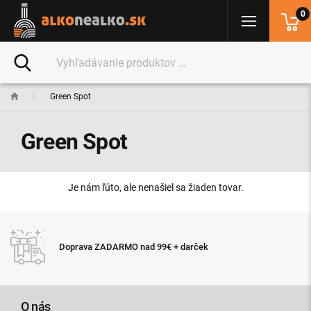
0
Green Spot
Green Spot
Je nám ľúto, ale nenašiel sa žiaden tovar.
Expresné doručenie to
 nad 99€ + darček
11:00
O nás