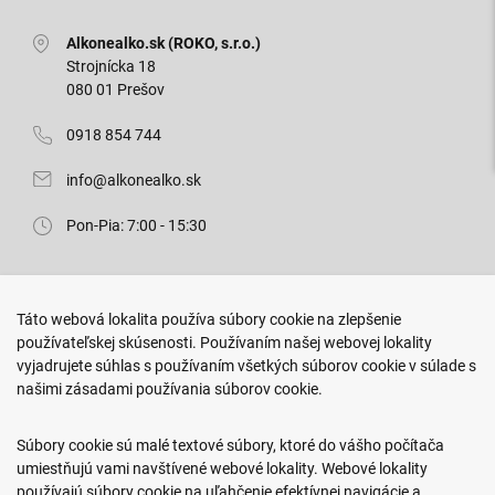
Alkonealko.sk (ROKO, s.r.o.)
Strojnícka 18
080 01 Prešov
0918 854 744
info@alkonealko.sk
Pon-Pia: 7:00 - 15:30
Predajňa ROKO
Táto webová lokalita používa súbory cookie na zlepšenie
Arm. gen. Svobodu 23/A
používateľskej skúsenosti. Používaním našej webovej lokality
080 01 Prešov
vyjadrujete súhlas s používaním všetkých súborov cookie v súlade s
našimi zásadami používania súborov cookie.
0917 466 578
sekcovpredajna@doroka.sk
Súbory cookie sú malé textové súbory, ktoré do vášho počítača
umiestňujú vami navštívené webové lokality. Webové lokality
Pon-Ned: 9:00 - 20:00
používajú súbory cookie na uľahčenie efektívnej navigácie a