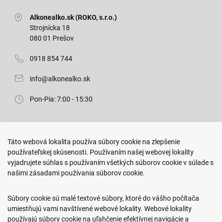
Alkonealko.sk (ROKO, s.r.o.)
Strojnícka 18
080 01 Prešov
0918 854 744
info@alkonealko.sk
Pon-Pia: 7:00 - 15:30
Predajňa ROKO
Táto webová lokalita používa súbory cookie na zlepšenie
Arm. gen. Svobodu 23/A
používateľskej skúsenosti. Používaním našej webovej lokality
080 01 Prešov
vyjadrujete súhlas s používaním všetkých súborov cookie v súlade s
našimi zásadami používania súborov cookie.
0917 466 578
sekcovpredajna@doroka.sk
Súbory cookie sú malé textové súbory, ktoré do vášho počítača
umiestňujú vami navštívené webové lokality. Webové lokality
Pon-Ned: 9:00 - 20:00
používajú súbory cookie na uľahčenie efektívnej navigácie a