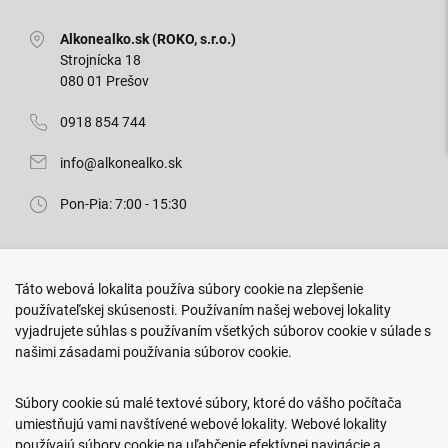
Alkonealko.sk (ROKO, s.r.o.)
Strojnícka 18
080 01 Prešov
0918 854 744
info@alkonealko.sk
Pon-Pia: 7:00 - 15:30
Predajňa ROKO
Táto webová lokalita používa súbory cookie na zlepšenie
Arm. gen. Svobodu 23/A
používateľskej skúsenosti. Používaním našej webovej lokality
080 01 Prešov
vyjadrujete súhlas s používaním všetkých súborov cookie v súlade s
našimi zásadami používania súborov cookie.
0917 466 578
sekcovpredajna@doroka.sk
Súbory cookie sú malé textové súbory, ktoré do vášho počítača
umiestňujú vami navštívené webové lokality. Webové lokality
Pon-Ned: 9:00 - 20:00
používajú súbory cookie na uľahčenie efektívnej navigácie a