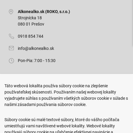
Alkonealko.sk (ROKO, s.r.o.)
Strojnícka 18
080 01 Prešov
0918 854 744
info@alkonealko.sk
Pon-Pia: 7:00 - 15:30
Predajňa ROKO
Táto webová lokalita používa súbory cookie na zlepšenie
Arm. gen. Svobodu 23/A
používateľskej skúsenosti. Používaním našej webovej lokality
080 01 Prešov
vyjadrujete súhlas s používaním všetkých súborov cookie v súlade s
našimi zásadami používania súborov cookie.
0917 466 578
sekcovpredajna@doroka.sk
Súbory cookie sú malé textové súbory, ktoré do vášho počítača
umiestňujú vami navštívené webové lokality. Webové lokality
Pon-Ned: 9:00 - 20:00
používajú súbory cookie na uľahčenie efektívnej navigácie a