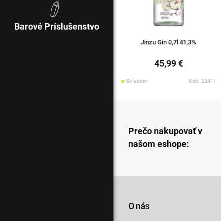
Barové Príslušenstvo
Jinzu Gin 0,7l 41,3%
45,99 €
Skladom
Kód: 22411
Prečo nakupovať v
našom eshope:
O nás