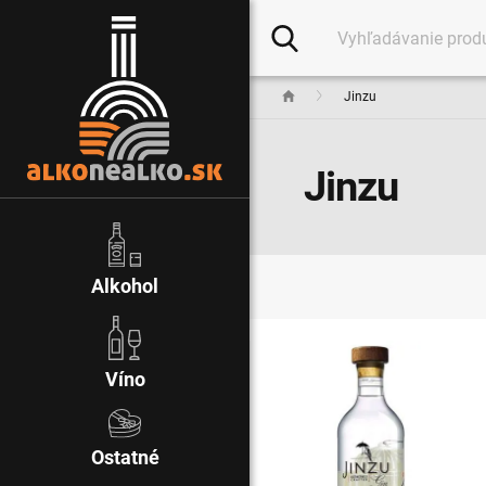
Jinzu
Jinzu
Alkohol
Víno
Ostatné