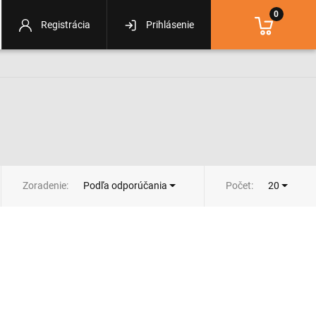
0
Registrácia
Prihlásenie
Zoradenie:
Počet:
Podľa odporúčania
20