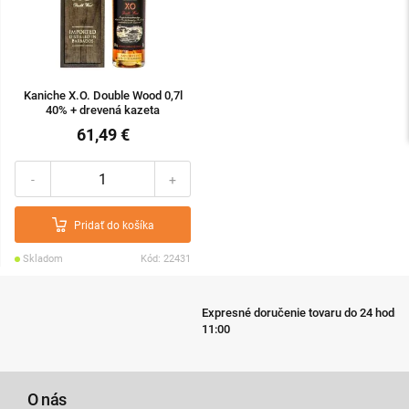
Kaniche X.O. Double Wood 0,7l
40% + drevená kazeta
61,49 €
-
+
Pridať do košíka
Skladom
Kód: 22431
Expresné doručenie tovaru do 24 hodín pri objednávke do
11:00
O nás