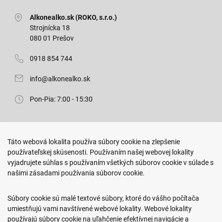
Alkonealko.sk (ROKO, s.r.o.)
Strojnícka 18
080 01 Prešov
0918 854 744
info@alkonealko.sk
Pon-Pia: 7:00 - 15:30
Predajňa ROKO
Táto webová lokalita používa súbory cookie na zlepšenie
Arm. gen. Svobodu 23/A
používateľskej skúsenosti. Používaním našej webovej lokality
080 01 Prešov
vyjadrujete súhlas s používaním všetkých súborov cookie v súlade s
našimi zásadami používania súborov cookie.
0917 466 578
sekcovpredajna@doroka.sk
Súbory cookie sú malé textové súbory, ktoré do vášho počítača
umiestňujú vami navštívené webové lokality. Webové lokality
Pon-Ned: 9:00 - 20:00
používajú súbory cookie na uľahčenie efektívnej navigácie a