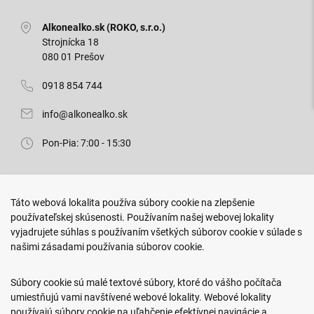
Alkonealko.sk (ROKO, s.r.o.)
Strojnícka 18
080 01 Prešov
0918 854 744
info@alkonealko.sk
Pon-Pia: 7:00 - 15:30
Predajňa ROKO
Táto webová lokalita používa súbory cookie na zlepšenie
Arm. gen. Svobodu 23/A
používateľskej skúsenosti. Používaním našej webovej lokality
080 01 Prešov
vyjadrujete súhlas s používaním všetkých súborov cookie v súlade s
našimi zásadami používania súborov cookie.
0917 466 578
sekcovpredajna@doroka.sk
Súbory cookie sú malé textové súbory, ktoré do vášho počítača
umiestňujú vami navštívené webové lokality. Webové lokality
Pon-Ned: 9:00 - 20:00
používajú súbory cookie na uľahčenie efektívnej navigácie a