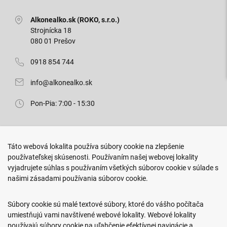
Alkonealko.sk (ROKO, s.r.o.)
Strojnícka 18
080 01 Prešov
0918 854 744
info@alkonealko.sk
Pon-Pia: 7:00 - 15:30
Predajňa ROKO
Táto webová lokalita používa súbory cookie na zlepšenie
Arm. gen. Svobodu 23/A
používateľskej skúsenosti. Používaním našej webovej lokality
080 01 Prešov
vyjadrujete súhlas s používaním všetkých súborov cookie v súlade s
našimi zásadami používania súborov cookie.
0917 466 578
sekcovpredajna@doroka.sk
Súbory cookie sú malé textové súbory, ktoré do vášho počítača
umiestňujú vami navštívené webové lokality. Webové lokality
Pon-Ned: 9:00 - 20:00
používajú súbory cookie na uľahčenie efektívnej navigácie a