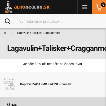
0
Lagavulin+Talisker+Cragganmore
Lagavulin+Talisker+Cragganm
Je nám ľúto, ale nenašiel sa žiaden tovar.
Doprava ZADARMO nad 99€ + darček
O nás