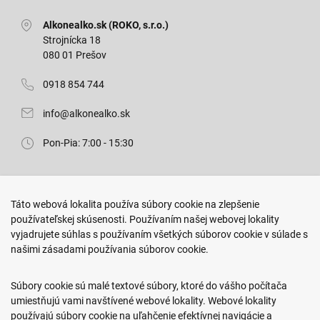
Alkonealko.sk (ROKO, s.r.o.)
Strojnícka 18
080 01 Prešov
0918 854 744
info@alkonealko.sk
Pon-Pia: 7:00 - 15:30
Predajňa ROKO
Táto webová lokalita používa súbory cookie na zlepšenie
Arm. gen. Svobodu 23/A
používateľskej skúsenosti. Používaním našej webovej lokality
080 01 Prešov
vyjadrujete súhlas s používaním všetkých súborov cookie v súlade s
našimi zásadami používania súborov cookie.
0917 466 578
sekcovpredajna@doroka.sk
Súbory cookie sú malé textové súbory, ktoré do vášho počítača
umiestňujú vami navštívené webové lokality. Webové lokality
Pon-Ned: 9:00 - 20:00
používajú súbory cookie na uľahčenie efektívnej navigácie a