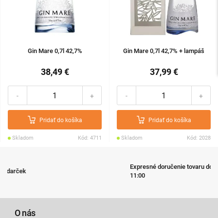
Gin Mare 0,7l 42,7%
Gin Mare 0,7l 42,7% + lampáš
38,49 €
37,99 €
-
+
-
+
Pridať do košíka
Pridať do košíka
Skladom
Kód: 4711
Skladom
Kód: 2028
Expresné doručenie tovaru do 24 hodín pri objednávke do
11:00
O nás