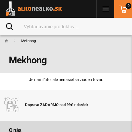
0
Mekhong
Mekhong
Je nám ľúto, ale nenašiel sa žiaden tovar.
Doprava ZADARMO nad 99€ + darček
O nás