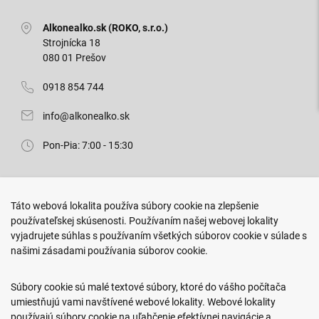
Alkonealko.sk (ROKO, s.r.o.)
Strojnícka 18
080 01 Prešov
0918 854 744
info@alkonealko.sk
Pon-Pia: 7:00 - 15:30
Predajňa ROKO
Táto webová lokalita používa súbory cookie na zlepšenie
Arm. gen. Svobodu 23/A
používateľskej skúsenosti. Používaním našej webovej lokality
080 01 Prešov
vyjadrujete súhlas s používaním všetkých súborov cookie v súlade s
našimi zásadami používania súborov cookie.
0917 466 578
sekcovpredajna@doroka.sk
Súbory cookie sú malé textové súbory, ktoré do vášho počítača
umiestňujú vami navštívené webové lokality. Webové lokality
Pon-Ned: 9:00 - 20:00
používajú súbory cookie na uľahčenie efektívnej navigácie a