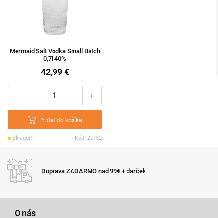
Mermaid Salt Vodka Small Batch
0,7l 40%
42,99 €
-
+
Pridať do košíka
Skladom
Kód: 22732
Doprava ZADARMO nad 99€ + darček
O nás