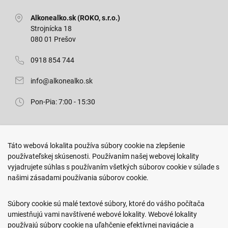
Alkonealko.sk (ROKO, s.r.o.)
Strojnícka 18
080 01 Prešov
0918 854 744
info@alkonealko.sk
Pon-Pia: 7:00 - 15:30
Predajňa ROKO
Táto webová lokalita používa súbory cookie na zlepšenie
Arm. gen. Svobodu 23/A
používateľskej skúsenosti. Používaním našej webovej lokality
080 01 Prešov
vyjadrujete súhlas s používaním všetkých súborov cookie v súlade s
našimi zásadami používania súborov cookie.
0917 466 578
sekcovpredajna@doroka.sk
Súbory cookie sú malé textové súbory, ktoré do vášho počítača
umiestňujú vami navštívené webové lokality. Webové lokality
Pon-Ned: 9:00 - 20:00
používajú súbory cookie na uľahčenie efektívnej navigácie a