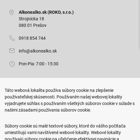
Alkonealko.sk (ROKO, s.r.o.)
Strojnícka 18
080 01 Prešov
0918 854 744
info@alkonealko.sk
Pon-Pia: 7:00 - 15:30
Predajňa ROKO
Táto webová lokalita používa súbory cookie na zlepšenie
Arm. gen. Svobodu 23/A
používateľskej skúsenosti. Používaním našej webovej lokality
080 01 Prešov
vyjadrujete súhlas s používaním všetkých súborov cookie v súlade s
našimi zásadami používania súborov cookie.
0917 466 578
sekcovpredajna@doroka.sk
Súbory cookie sú malé textové súbory, ktoré do vášho počítača
umiestňujú vami navštívené webové lokality. Webové lokality
Pon-Ned: 9:00 - 20:00
používajú súbory cookie na uľahčenie efektívnej navigácie a