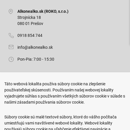
Alkonealko.sk (ROKO, s.r.o.)
Strojnícka 18
080 01 Prešov
0918 854 744
info@alkonealko.sk
Pon-Pia: 7:00 - 15:30
Predajňa ROKO
Táto webová lokalita používa súbory cookie na zlepšenie
Arm. gen. Svobodu 23/A
používateľskej skúsenosti. Používaním našej webovej lokality
080 01 Prešov
vyjadrujete súhlas s používaním všetkých súborov cookie v súlade s
našimi zásadami používania súborov cookie.
0917 466 578
sekcovpredajna@doroka.sk
Súbory cookie sú malé textové súbory, ktoré do vášho počítača
umiestňujú vami navštívené webové lokality. Webové lokality
Pon-Ned: 9:00 - 20:00
používajú súbory cookie na uľahčenie efektívnej navigácie a