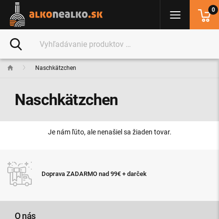
0
Naschkätzchen
Naschkätzchen
Je nám ľúto, ale nenašiel sa žiaden tovar.
Doprava ZADARMO nad 99€ + darček
O nás