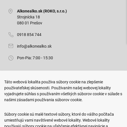
Alkonealko.sk (ROKO, s.r.o.)
Strojnícka 18
080 01 Prešov
0918 854 744
info@alkonealko.sk
Pon-Pia: 7:00 - 15:30
Predajňa ROKO
Táto webová lokalita používa súbory cookie na zlepšenie
Arm. gen. Svobodu 23/A
používateľskej skúsenosti. Používaním našej webovej lokality
080 01 Prešov
vyjadrujete súhlas s používaním všetkých súborov cookie v súlade s
našimi zásadami používania súborov cookie.
0917 466 578
sekcovpredajna@doroka.sk
Súbory cookie sú malé textové súbory, ktoré do vášho počítača
umiestňujú vami navštívené webové lokality. Webové lokality
Pon-Ned: 9:00 - 20:00
používajú súbory cookie na uľahčenie efektívnej navigácie a