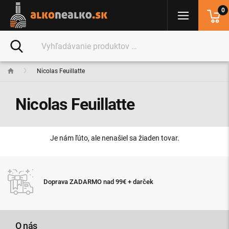
0
Nicolas Feuillatte
Nicolas Feuillatte
Je nám ľúto, ale nenašiel sa žiaden tovar.
Expresné d
a ZADARMO nad 99€ + darček
11:00
O nás