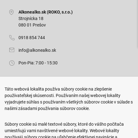
Alkonealko.sk (ROKO, s.r.o.)
Strojnícka 18
080 01 Prešov
0918 854 744
info@alkonealko.sk
Pon-Pia: 7:00 - 15:30
Predajňa ROKO
Táto webová lokalita používa súbory cookie na zlepšenie
Arm. gen. Svobodu 23/A
používateľskej skúsenosti. Používaním našej webovej lokality
080 01 Prešov
vyjadrujete súhlas s používaním všetkých súborov cookie v súlade s
našimi zásadami používania súborov cookie.
0917 466 578
sekcovpredajna@doroka.sk
Súbory cookie sú malé textové súbory, ktoré do vášho počítača
umiestňujú vami navštívené webové lokality. Webové lokality
Pon-Ned: 9:00 - 20:00
používajú súbory cookie na uľahčenie efektívnej navigácie a