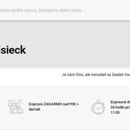
dsieck
Je nám ľúto, ale nenašiel sa žiaden tov
Expresné do
Doprava ZADARMO nad 99€ +
24 hodín pr
darček
11:00