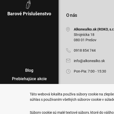
Barové Príslušenstvo
O nás
Alkonealko.sk (ROKO, s.r.
Strojnícka 18
080 01 Prešov
0918 854 744
info@alkonealko.sk
Blog
Pon-Pia: 7:00 - 15:30
Prebiehajúce akcie
Veľkoobchod
Táto webová lokalita používa súbory cookie na zlepšen
Predajne
súhlas s používaním všetkých súborov cookie v súlad
Copyright © 2011-2026 ROKO, s.r.o
Podmienky nákupu
Upraviť nastavenia Cookies
Súbory cookie sú malé textové súbory, ktoré do vášho