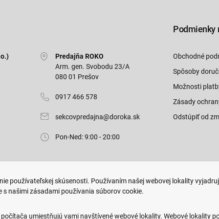
Podmienky 
o.)
Predajňa ROKO
Obchodné pod
Arm. gen. Svobodu 23/A
Spôsoby doruč
080 01 Prešov
Možnosti platb
0917 466 578
Zásady ochran
sekcovpredajna@doroka.sk
Odstúpiť od zm
Pon-Ned: 9:00 - 20:00
ie používateľskej skúsenosti. Používaním našej webovej lokality vyjadru
e s našimi zásadami používania súborov cookie.
.
Web dizajn: MARLOW DESIGN
 počítača umiestňujú vami navštívené webové lokality. Webové lokality p