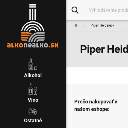
Piper Heidsieck
Piper Hei
Alkohol
Víno
Prečo nakupovať v
našom eshope:
Ostatné