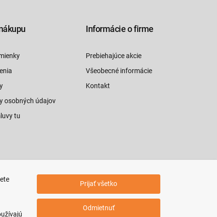
nákupu
Informácie o firme
mienky
Prebiehajúce akcie
enia
Všeobecné informácie
y
Kontakt
y osobných údajov
luvy tu
jete
Prijať všetko
Odmietnuť
oužívajú