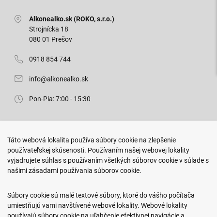
Alkonealko.sk (ROKO, s.r.o.)
Strojnícka 18
080 01 Prešov
0918 854 744
info@alkonealko.sk
Pon-Pia: 7:00 - 15:30
Predajňa ROKO
Táto webová lokalita používa súbory cookie na zlepšenie
Arm. gen. Svobodu 23/A
používateľskej skúsenosti. Používaním našej webovej lokality
080 01 Prešov
vyjadrujete súhlas s používaním všetkých súborov cookie v súlade s
našimi zásadami používania súborov cookie.
0917 466 578
sekcovpredajna@doroka.sk
Súbory cookie sú malé textové súbory, ktoré do vášho počítača
umiestňujú vami navštívené webové lokality. Webové lokality
Pon-Ned: 9:00 - 20:00
používajú súbory cookie na uľahčenie efektívnej navigácie a