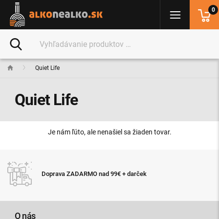
0
Quiet Life
Quiet Life
Je nám ľúto, ale nenašiel sa žiaden tovar.
Doprava ZADARMO nad 99€ + darček
O nás