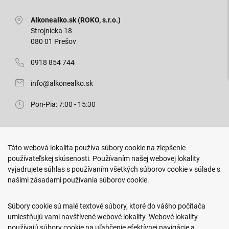
Alkonealko.sk (ROKO, s.r.o.)
Strojnícka 18
080 01 Prešov
0918 854 744
info@alkonealko.sk
Pon-Pia: 7:00 - 15:30
Predajňa ROKO
Táto webová lokalita používa súbory cookie na zlepšenie
Arm. gen. Svobodu 23/A
používateľskej skúsenosti. Používaním našej webovej lokality
080 01 Prešov
vyjadrujete súhlas s používaním všetkých súborov cookie v súlade s
našimi zásadami používania súborov cookie.
0917 466 578
sekcovpredajna@doroka.sk
Súbory cookie sú malé textové súbory, ktoré do vášho počítača
umiestňujú vami navštívené webové lokality. Webové lokality
Pon-Ned: 9:00 - 20:00
používajú súbory cookie na uľahčenie efektívnej navigácie a