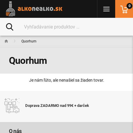
0
Quorhum
Quorhum
Je nám ľúto, ale nenašiel sa žiaden tovar.
Doprava ZADARMO nad 99€ + darček
O nás