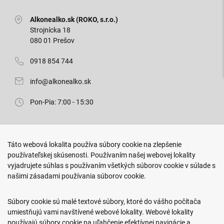
Alkonealko.sk (ROKO, s.r.o.)
Strojnícka 18
080 01 Prešov
0918 854 744
info@alkonealko.sk
Pon-Pia: 7:00 - 15:30
Predajňa ROKO
Táto webová lokalita používa súbory cookie na zlepšenie
Arm. gen. Svobodu 23/A
používateľskej skúsenosti. Používaním našej webovej lokality
080 01 Prešov
vyjadrujete súhlas s používaním všetkých súborov cookie v súlade s
našimi zásadami používania súborov cookie.
0917 466 578
sekcovpredajna@doroka.sk
Súbory cookie sú malé textové súbory, ktoré do vášho počítača
umiestňujú vami navštívené webové lokality. Webové lokality
Pon-Ned: 9:00 - 20:00
používajú súbory cookie na uľahčenie efektívnej navigácie a