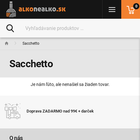
0
Sacchetto
Sacchetto
Je nám ľúto, ale nenašiel sa žiaden tovar.
Expresné d
a ZADARMO nad 99€ + darček
11:00
O nás