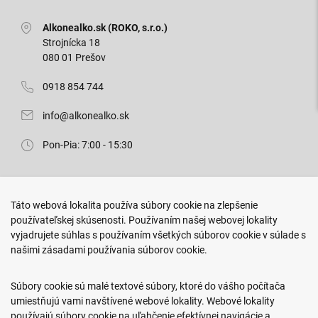
Alkonealko.sk (ROKO, s.r.o.)
Strojnícka 18
080 01 Prešov
0918 854 744
info@alkonealko.sk
Pon-Pia: 7:00 - 15:30
Predajňa ROKO
Táto webová lokalita používa súbory cookie na zlepšenie
Arm. gen. Svobodu 23/A
používateľskej skúsenosti. Používaním našej webovej lokality
080 01 Prešov
vyjadrujete súhlas s používaním všetkých súborov cookie v súlade s
našimi zásadami používania súborov cookie.
0917 466 578
sekcovpredajna@doroka.sk
Súbory cookie sú malé textové súbory, ktoré do vášho počítača
umiestňujú vami navštívené webové lokality. Webové lokality
Pon-Ned: 9:00 - 20:00
používajú súbory cookie na uľahčenie efektívnej navigácie a