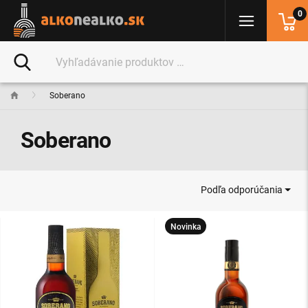
0
Soberano
Soberano
Podľa odporúčania
Novinka