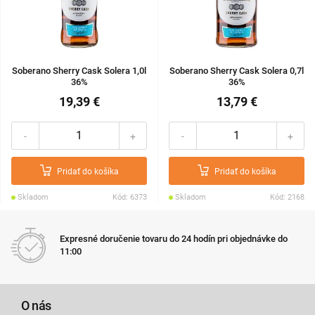
Soberano Sherry Cask Solera 1,0l
Soberano Sherry Cask Solera 0,7l
36%
36%
19,39 €
13,79 €
-
+
-
+
Pridať do košíka
Pridať do košíka
Skladom
Kód: 6373
Skladom
Kód: 2168
Expresné doručenie tovaru do 24 hodín pri objednávke do
11:00
O nás