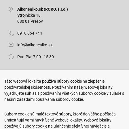
Alkonealko.sk (ROKO, s.r.o.)
Strojnícka 18
080 01 Prešov
0918 854 744
info@alkonealko.sk
Pon-Pia: 7:00 - 15:30
Predajňa ROKO
Táto webová lokalita používa súbory cookie na zlepšenie
Arm. gen. Svobodu 23/A
používateľskej skúsenosti. Používaním našej webovej lokality
080 01 Prešov
vyjadrujete súhlas s používaním všetkých súborov cookie v súlade s
našimi zásadami používania súborov cookie.
0917 466 578
sekcovpredajna@doroka.sk
Súbory cookie sú malé textové súbory, ktoré do vášho počítača
umiestňujú vami navštívené webové lokality. Webové lokality
Pon-Ned: 9:00 - 20:00
používajú súbory cookie na uľahčenie efektívnej navigácie a