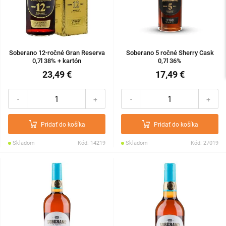
Soberano 12-ročné Gran Reserva
Soberano 5 ročné Sherry Cask
0,7l 38% + kartón
0,7l 36%
23,49 €
17,49 €
-
+
-
+
Pridať do košíka
Pridať do košíka
Skladom
Kód: 14219
Skladom
Kód: 27019