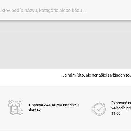
Je nám ľúto, ale nenašiel sa žiaden tov
Expresné do
Doprava ZADARMO nad 99€ +
24 hodín pr
darček
11:00