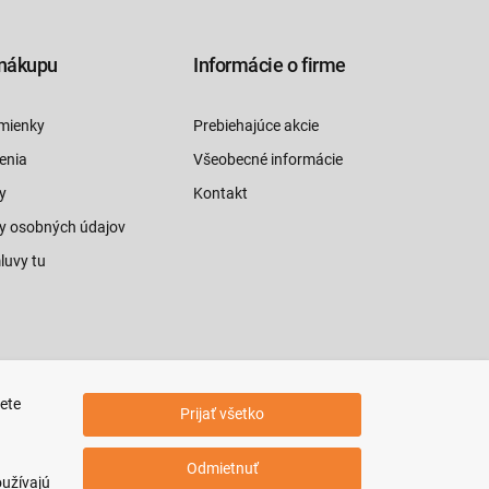
nákupu
Informácie o firme
mienky
Prebiehajúce akcie
enia
Všeobecné informácie
y
Kontakt
y osobných údajov
luvy tu
jete
Prijať všetko
Odmietnuť
oužívajú