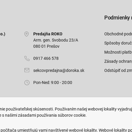
Podmienky 
o.)
Predajňa ROKO
Obchodné pod
Arm. gen. Svobodu 23/A
Spôsoby doruč
080 01 Prešov
Možnosti platb
0917 466 578
Zásady ochran
sekcovpredajna@doroka.sk
Odstúpiť od zm
Pon-Ned: 9:00 - 20:00
ie používateľskej skúsenosti. Používaním našej webovej lokality vyjadru
e s našimi zásadami používania súborov cookie.
.
Web dizajn: MARLOW DESIGN
 počítača umiestňujú vami navštívené webové lokality. Webové lokality p