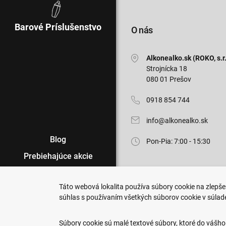
Barové Príslušenstvo
O nás
Alkonealko.sk (ROKO, s.r.
Strojnícka 18
080 01 Prešov
0918 854 744
info@alkonealko.sk
Blog
Pon-Pia: 7:00 - 15:30
Prebiehajúce akcie
Veľkoobchod
Táto webová lokalita používa súbory cookie na zlepšen
Predajne
súhlas s používaním všetkých súborov cookie v súlad
Copyright © 2011-2026 ROKO, s.r.o
Podmienky nákupu
Upraviť nastavenia Cookies
Súbory cookie sú malé textové súbory, ktoré do vášho