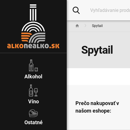
Spytail
Spytail
Alkohol
Víno
Prečo nakupovať v
našom eshope:
Ostatné