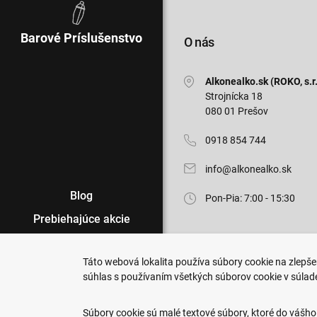
Barové Príslušenstvo
O nás
Alkonealko.sk (ROKO, s.r.
Strojnícka 18
080 01 Prešov
0918 854 744
info@alkonealko.sk
Blog
Pon-Pia: 7:00 - 15:30
Prebiehajúce akcie
Veľkoobchod
Táto webová lokalita používa súbory cookie na zlepšen
Predajne
súhlas s používaním všetkých súborov cookie v súlad
Copyright © 2011-2026 ROKO, s.r.o
Podmienky nákupu
Upraviť nastavenia Cookies
Súbory cookie sú malé textové súbory, ktoré do vášho