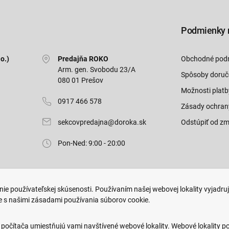
Podmienky 
o.)
Predajňa ROKO
Obchodné pod
Arm. gen. Svobodu 23/A
Spôsoby doruč
080 01 Prešov
Možnosti platb
0917 466 578
Zásady ochran
sekcovpredajna@doroka.sk
Odstúpiť od zm
Pon-Ned: 9:00 - 20:00
ie používateľskej skúsenosti. Používaním našej webovej lokality vyjadru
e s našimi zásadami používania súborov cookie.
.
Web dizajn: MARLOW DESIGN
 počítača umiestňujú vami navštívené webové lokality. Webové lokality p