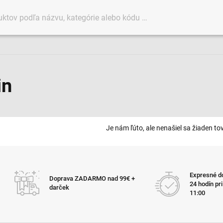
in
Je nám ľúto, ale nenašiel sa žiaden tov
Expresné do
Doprava ZADARMO nad 99€ +
24 hodín pr
darček
11:00