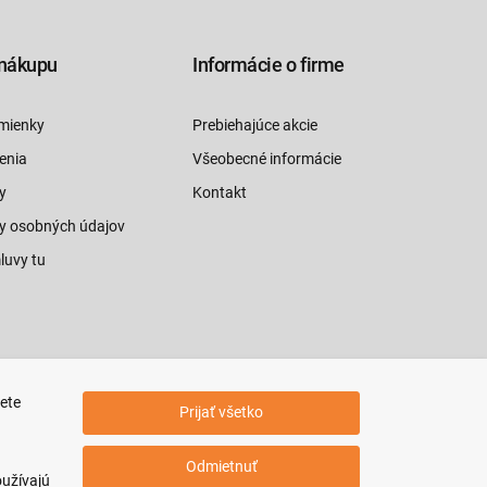
nákupu
Informácie o firme
mienky
Prebiehajúce akcie
enia
Všeobecné informácie
y
Kontakt
y osobných údajov
luvy tu
jete
Prijať všetko
Odmietnuť
oužívajú