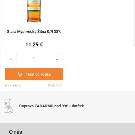
Stará Myslivecká Žitná 0,7l 38%
11,29 €
-
+
Pridať do košíka
Skladom
Kód: 1651
Expresné doručenie tovaru do 24 hodín pri objedná
11:00
O nás