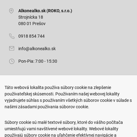
Alkonealko.sk (ROKO, s.r.o.)
Strojnícka 18
080 01 Prešov
0918 854 744
info@alkonealko.sk
Pon-Pia: 7:00 - 15:30
Predajňa ROKO
Táto webová lokalita používa súbory cookie na zlepšenie
Arm. gen. Svobodu 23/A
používateľskej skúsenosti. Používaním našej webovej lokality
080 01 Prešov
vyjadrujete súhlas s používaním všetkých súborov cookie v súlade s
našimi zásadami používania súborov cookie.
0917 466 578
sekcovpredajna@doroka.sk
Súbory cookie sú malé textové súbory, ktoré do vášho počítača
umiestňujú vami navštívené webové lokality. Webové lokality
Pon-Ned: 9:00 - 20:00
používajú súbory cookie na uľahčenie efektívnej navigácie a