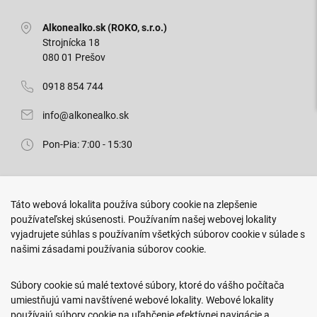
Alkonealko.sk (ROKO, s.r.o.)
Strojnícka 18
080 01 Prešov
0918 854 744
info@alkonealko.sk
Pon-Pia: 7:00 - 15:30
Predajňa ROKO
Táto webová lokalita používa súbory cookie na zlepšenie
Arm. gen. Svobodu 23/A
používateľskej skúsenosti. Používaním našej webovej lokality
080 01 Prešov
vyjadrujete súhlas s používaním všetkých súborov cookie v súlade s
našimi zásadami používania súborov cookie.
0917 466 578
sekcovpredajna@doroka.sk
Súbory cookie sú malé textové súbory, ktoré do vášho počítača
umiestňujú vami navštívené webové lokality. Webové lokality
Pon-Ned: 9:00 - 20:00
používajú súbory cookie na uľahčenie efektívnej navigácie a