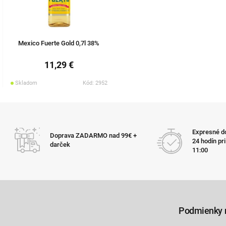
Mexico Fuerte Gold 0,7l 38%
11,29 €
Skladom
Kód: 2952
Expresné do
Doprava ZADARMO nad 99€ +
24 hodín pr
darček
11:00
Podmienky 