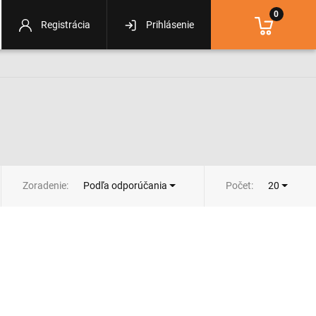
0
Registrácia
Prihlásenie
Zoradenie:
Počet:
Podľa odporúčania
20