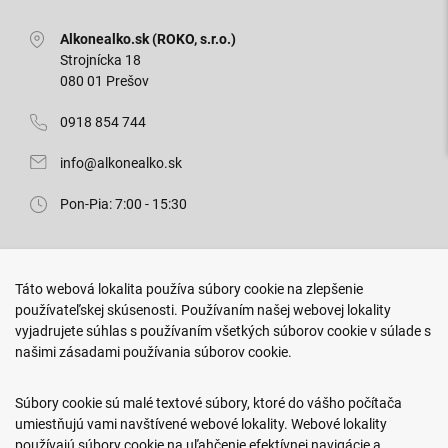
Alkonealko.sk (ROKO, s.r.o.)
Strojnícka 18
080 01 Prešov
0918 854 744
info@alkonealko.sk
Pon-Pia: 7:00 - 15:30
Predajňa ROKO
Táto webová lokalita používa súbory cookie na zlepšenie
Arm. gen. Svobodu 23/A
používateľskej skúsenosti. Používaním našej webovej lokality
080 01 Prešov
vyjadrujete súhlas s používaním všetkých súborov cookie v súlade s
našimi zásadami používania súborov cookie.
0917 466 578
sekcovpredajna@doroka.sk
Súbory cookie sú malé textové súbory, ktoré do vášho počítača
umiestňujú vami navštívené webové lokality. Webové lokality
Pon-Ned: 9:00 - 20:00
používajú súbory cookie na uľahčenie efektívnej navigácie a