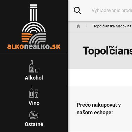
Topoľčianska Medovina
Topoľčian
Alkohol
Víno
Prečo nakupovať v
našom eshope:
Ostatné