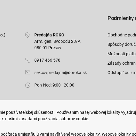
Podmienky 
o.)
Predajňa ROKO
Obchodné pod
Arm. gen. Svobodu 23/A
Spôsoby doruč
080 01 Prešov
Možnosti platb
0917 466 578
Zásady ochran
sekcovpredajna@doroka.sk
Odstúpiť od zm
Pon-Ned: 9:00 - 20:00
ie používateľskej skúsenosti. Používaním našej webovej lokality vyjadru
e s našimi zásadami používania súborov cookie.
.
Web dizajn: MARLOW DESIGN
 počítača umiestňujú vami navštívené webové lokality. Webové lokality p