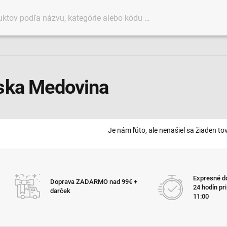
ska Medovina
Je nám ľúto, ale nenašiel sa žiaden tov
Expresné do
Doprava ZADARMO nad 99€ +
24 hodín pr
darček
11:00