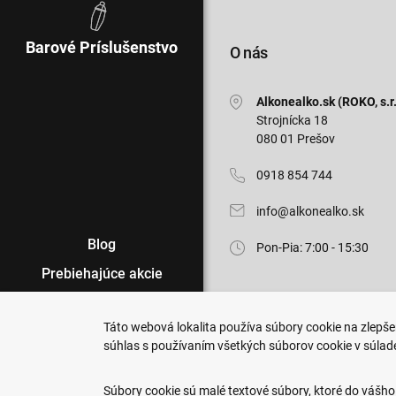
Barové Príslušenstvo
O nás
Alkonealko.sk (ROKO, s.r.
Strojnícka 18
080 01 Prešov
0918 854 744
info@alkonealko.sk
Blog
Pon-Pia: 7:00 - 15:30
Prebiehajúce akcie
Veľkoobchod
Táto webová lokalita používa súbory cookie na zlepšen
Predajne
súhlas s používaním všetkých súborov cookie v súlad
Copyright © 2011-2026 ROKO, s.r.o
Podmienky nákupu
Upraviť nastavenia Cookies
Súbory cookie sú malé textové súbory, ktoré do vášho