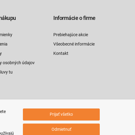
nákupu
Informácie o firme
mienky
Prebiehajúce akcie
enia
Všeobecné informácie
y
Kontakt
y osobných údajov
luvy tu
jete
Prijať všetko
Odmietnuť
oužívajú