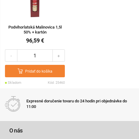
Podvihorlatská Malinovica 1,5l
50% + kartón
96,59 €
-
+
Pridať do košíka
Skladom
Kód: 25460
Expresné doručenie tovaru do 24 hodín pri objednávke do
11:00
O nás