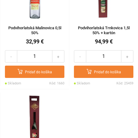
Podvihorlatská Malinovica 0,5l
Podvihorlatská Trnkovica 1,5l
50%
50% + kartón
32,99 €
94,99 €
-
+
-
+
Pridať do košíka
Pridať do košíka
Skladom
Kód: 1660
Skladom
Kód: 25459