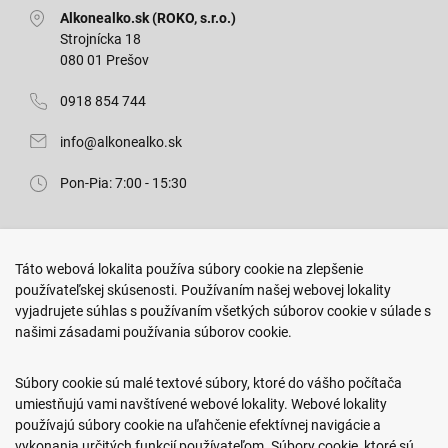
Alkonealko.sk (ROKO, s.r.o.)
Strojnícka 18
080 01 Prešov
0918 854 744
info@alkonealko.sk
Pon-Pia: 7:00 - 15:30
Predajňa ROKO
Táto webová lokalita používa súbory cookie na zlepšenie
Arm. gen. Svobodu 23/A
používateľskej skúsenosti. Používaním našej webovej lokality
080 01 Prešov
vyjadrujete súhlas s používaním všetkých súborov cookie v súlade s
našimi zásadami používania súborov cookie.
0917 466 578
sekcovpredajna@doroka.sk
Súbory cookie sú malé textové súbory, ktoré do vášho počítača
umiestňujú vami navštívené webové lokality. Webové lokality
Pon-Ned: 9:00 - 20:00
používajú súbory cookie na uľahčenie efektívnej navigácie a
vykonania určitých funkcií používateľom. Súbory cookie, ktoré sú