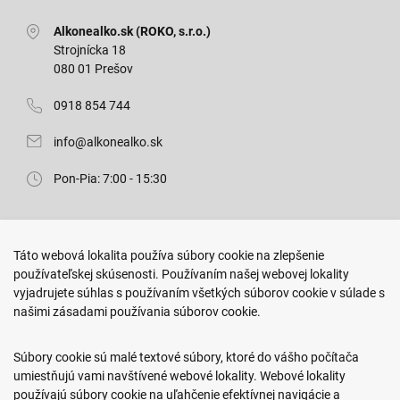
Alkonealko.sk (ROKO, s.r.o.)
Strojnícka 18
080 01 Prešov
0918 854 744
info@alkonealko.sk
Pon-Pia: 7:00 - 15:30
Predajňa ROKO
Táto webová lokalita používa súbory cookie na zlepšenie
Arm. gen. Svobodu 23/A
používateľskej skúsenosti. Používaním našej webovej lokality
080 01 Prešov
vyjadrujete súhlas s používaním všetkých súborov cookie v súlade s
našimi zásadami používania súborov cookie.
0917 466 578
sekcovpredajna@doroka.sk
Súbory cookie sú malé textové súbory, ktoré do vášho počítača
umiestňujú vami navštívené webové lokality. Webové lokality
Pon-Ned: 9:00 - 20:00
používajú súbory cookie na uľahčenie efektívnej navigácie a