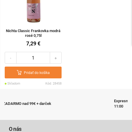
Nichta Classic Frankovka modrá
rosé 0,75l
7,29 €
-
+
Pridať do košíka
Skladom
Kód: 28458
Expresné doručenie tovaru do 24 hodín pri objednávke do
11:00
O nás