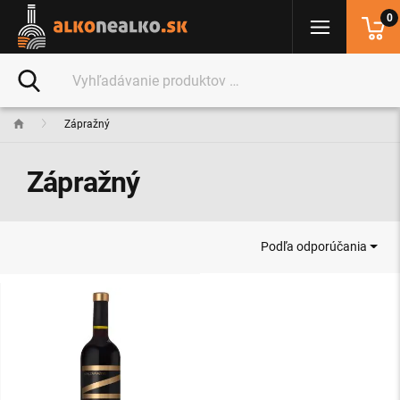
0
Zápražný
Zápražný
Podľa odporúčania