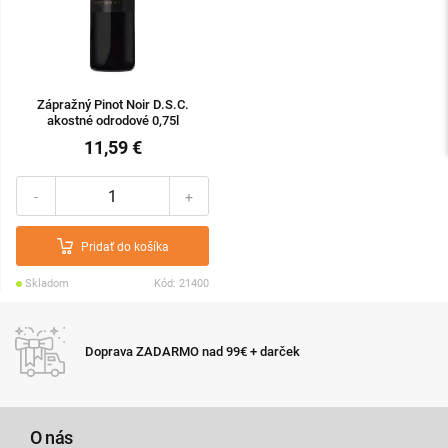
Zápražný Pinot Noir D.S.C.
akostné odrodové 0,75l
11,59 €
-
+
Pridať do košíka
Skladom
Kód: 21400
Doprava ZADARMO nad 99€ + darček
O nás