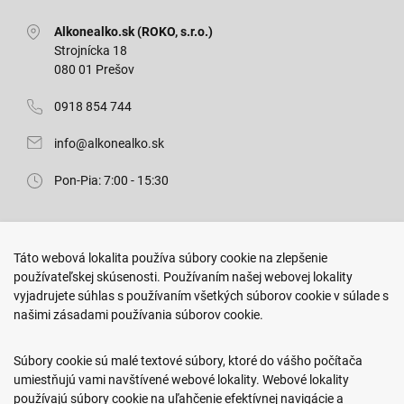
Alkonealko.sk (ROKO, s.r.o.)
Strojnícka 18
080 01 Prešov
0918 854 744
info@alkonealko.sk
Pon-Pia: 7:00 - 15:30
Predajňa ROKO
Táto webová lokalita používa súbory cookie na zlepšenie
Arm. gen. Svobodu 23/A
používateľskej skúsenosti. Používaním našej webovej lokality
080 01 Prešov
vyjadrujete súhlas s používaním všetkých súborov cookie v súlade s
našimi zásadami používania súborov cookie.
0917 466 578
sekcovpredajna@doroka.sk
Súbory cookie sú malé textové súbory, ktoré do vášho počítača
umiestňujú vami navštívené webové lokality. Webové lokality
Pon-Ned: 9:00 - 20:00
používajú súbory cookie na uľahčenie efektívnej navigácie a