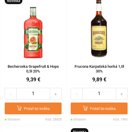
Novinka
Becherovka Grapefruit & Hops
Frucona Karpatská horká 1,0l
0,5l 20%
30%
9,39 €
9,89 €
-
+
-
+
Pridať do košíka
Pridať do košíka
Skladom
Kód: 28828
Skladom
Kód: 1993
Novinka