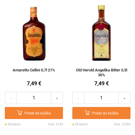
Amaretto Cellini 0,7l 21%
Old Herold Angelika Bitter 0,5l
36%
7,49 €
7,49 €
-
+
-
+
Pridať do košíka
Pridať do košíka
Skladom
Kód: 2154
Skladom
Kód: 12384