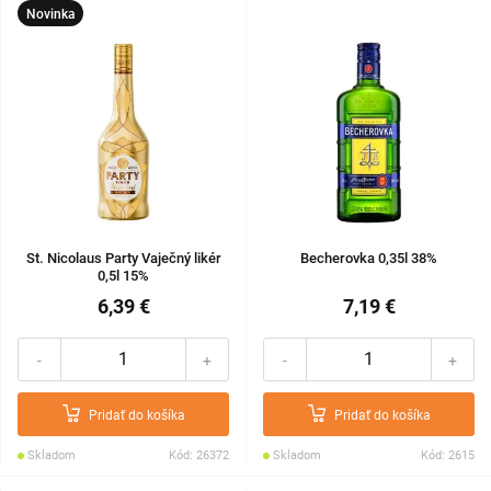
Novinka
St. Nicolaus Party Vaječný likér
Becherovka 0,35l 38%
0,5l 15%
6,39 €
7,19 €
-
+
-
+
Pridať do košíka
Pridať do košíka
Skladom
Kód: 26372
Skladom
Kód: 2615