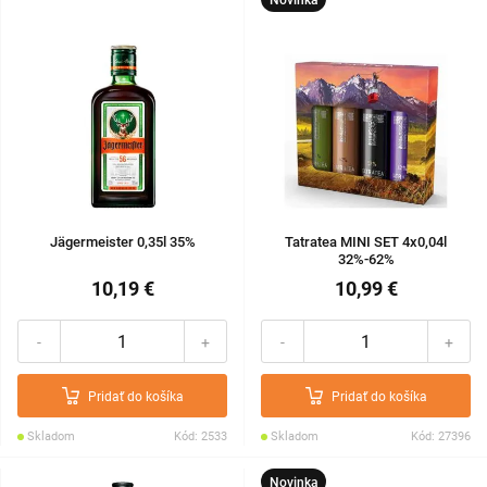
Jägermeister 0,35l 35%
Tatratea MINI SET 4x0,04l
32%-62%
10,19 €
10,99 €
-
+
-
+
Pridať do košíka
Pridať do košíka
Skladom
Kód: 2533
Skladom
Kód: 27396
Novinka