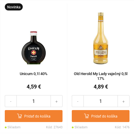
Novinka
Unicum 0,1l 40%
Old Herold My Lady vaječný 0,5l
17%
4,59 €
4,89 €
-
+
-
+
Pridať do košíka
Pridať do košíka
Skladom
Kód: 27643
Skladom
Kód: 1476