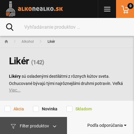
0
Alkohol
Likér
Likér
(142)
Likéry
sú osladenými destilátmi z rôznych kútov sveta.
Ochucované bývajú tými najrôznejšími druhmi potravín. Veľká
Viac...
rozmanitosť prísad a spôsobov výroby znamenajú existenciu
stoviek rôznych štýlov likérov. Pre tieto luxusné nápoje je farba
rovnako dôležitou súčasťou ako vôňa a chuť.
Akcia
Novinka
Skladom
Podľa odporúčania
Filter produktov