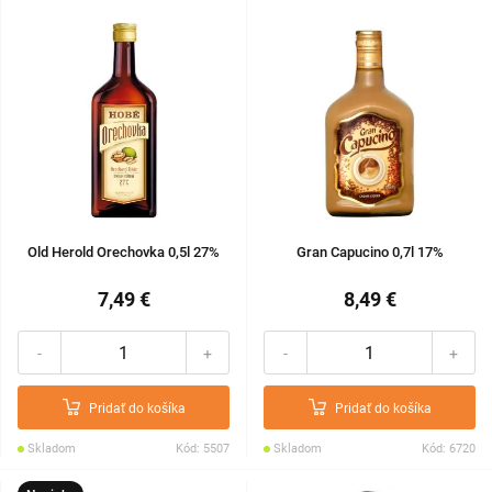
Old Herold Orechovka 0,5l 27%
Gran Capucino 0,7l 17%
7,49 €
8,49 €
-
+
-
+
Pridať do košíka
Pridať do košíka
Skladom
Kód: 5507
Skladom
Kód: 6720