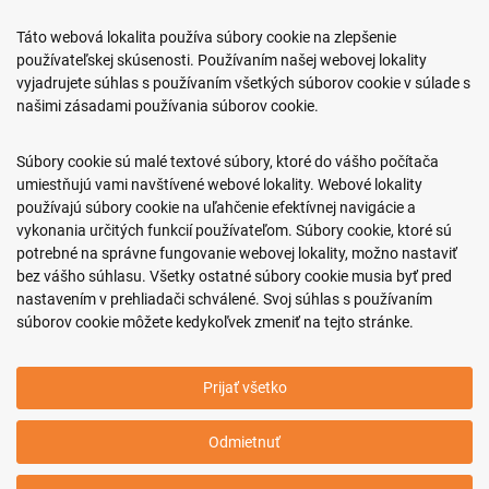
Predajňa ROKO
Táto webová lokalita používa súbory cookie na zlepšenie
Arm. gen. Svobodu 23/A
používateľskej skúsenosti. Používaním našej webovej lokality
080 01 Prešov
vyjadrujete súhlas s používaním všetkých súborov cookie v súlade s
našimi zásadami používania súborov cookie.
0917 466 578
sekcovpredajna@doroka.sk
Súbory cookie sú malé textové súbory, ktoré do vášho počítača
umiestňujú vami navštívené webové lokality. Webové lokality
Pon-Ned: 9:00 - 20:00
používajú súbory cookie na uľahčenie efektívnej navigácie a
vykonania určitých funkcií používateľom. Súbory cookie, ktoré sú
potrebné na správne fungovanie webovej lokality, možno nastaviť
bez vášho súhlasu. Všetky ostatné súbory cookie musia byť pred
nastavením v prehliadači schválené. Svoj súhlas s používaním
Podmienky nákupu
súborov cookie môžete kedykoľvek zmeniť na tejto stránke.
Informácie o firme
Prijať všetko
Copyright © 2011-2026 ROKO, s.r.o.
Odmietnuť
Upraviť nastavenia Cookies
Web dizajn: MARLOW DESIGN