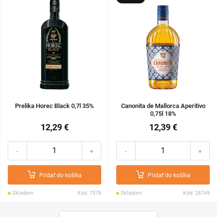
Prelika Horec Black 0,7l 35%
Canonita de Mallorca Aperitivo
0,75l 18%
12,29 €
12,39 €
-
+
-
+
Pridať do košíka
Pridať do košíka
Skladom
Kód: 7576
Skladom
Kód: 26749