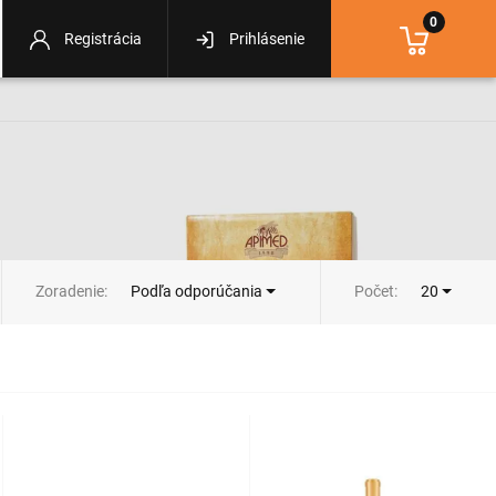
0
Registrácia
Prihlásenie
Zoradenie:
Počet:
Podľa odporúčania
20