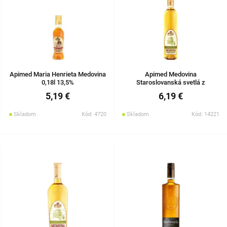
Apimed Maria Henrieta Medovina
Apimed Medovina
0,18l 13,5%
Staroslovanská svetlá z
agátového medu 0,5l 13,5%
5,19 €
6,19 €
Skladom
Kód: 4720
Skladom
Kód: 14221