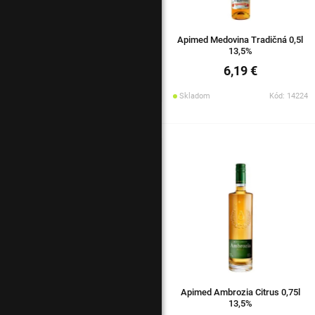
Apimed Medovina Tradičná 0,5l
13,5%
6,19 €
Skladom
Kód: 14224
Apimed Ambrozia Citrus 0,75l
13,5%