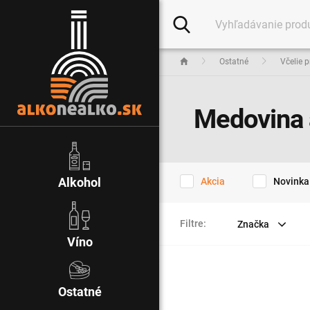
Ostatné
Včelie 
Medovina 
Alkohol
Akcia
Novinka
Filtre:
Značka
Víno
Ostatné