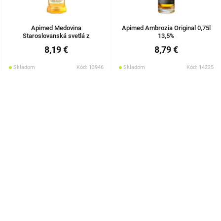
Apimed Medovina
Apimed Ambrozia Original 0,75l
Staroslovanská svetlá z
13,5%
agátového medu 0,75l 13,5%
8,19 €
8,79 €
Skladom
Kód: 13946
Skladom
Kód: 14225