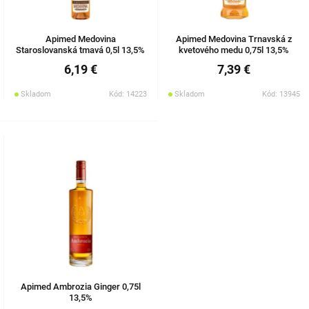
Apimed Medovina
Apimed Medovina Trnavská z
Staroslovanská tmavá 0,5l 13,5%
kvetového medu 0,75l 13,5%
6,19 €
7,39 €
Skladom
Kód: 14223
Skladom
Kód: 13945
Apimed Ambrozia Ginger 0,75l
13,5%