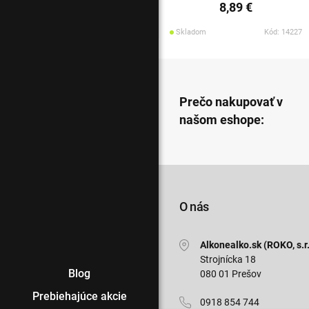
8,89 €
Skladom
Kód: 14227
Prečo nakupovať v
našom eshope:
O nás
Alkonealko.sk (ROKO, s.r.
Strojnícka 18
Blog
080 01 Prešov
Prebiehajúce akcie
0918 854 744