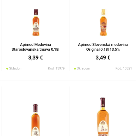
Apimed Medovina
Apimed Slovenská medovina
Staroslovanská tmavá 0,18l
Original 0,18l 13,5%
13,5%
3,39 €
3,49 €
Skladom
Kód: 13979
Skladom
Kód: 13821