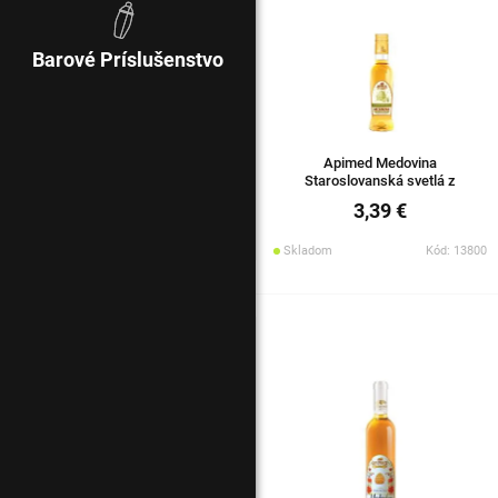
Barové Príslušenstvo
Apimed Medovina
Staroslovanská svetlá z
agátového medu 0,18l 13,5%
3,39 €
Skladom
Kód: 13800