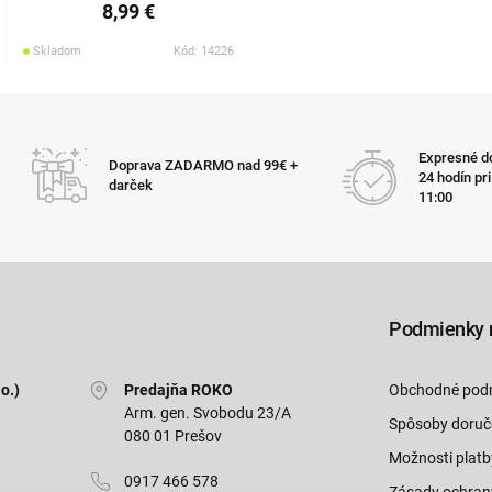
8,99 €
Skladom
Kód: 14226
Expresné do
Doprava ZADARMO nad 99€ +
24 hodín pr
darček
11:00
Podmienky 
o.)
Predajňa ROKO
Obchodné pod
Arm. gen. Svobodu 23/A
Spôsoby doruč
080 01 Prešov
Možnosti platb
0917 466 578