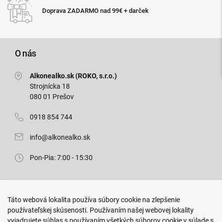
Expresné d
a ZADARMO nad 99€ + darček
11:00
O nás
Alkonealko.sk (ROKO, s.r.o.)
Strojnícka 18
080 01 Prešov
0918 854 744
info@alkonealko.sk
Pon-Pia: 7:00 - 15:30
Predajňa ROKO
Táto webová lokalita používa súbory cookie na zlepšenie
Arm. gen. Svobodu 23/A
používateľskej skúsenosti. Používaním našej webovej lokality
080 01 Prešov
vyjadrujete súhlas s používaním všetkých súborov cookie v súlade s