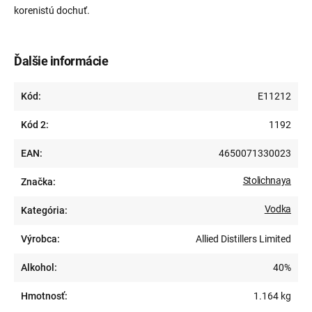
korenistú dochuť.
Ďalšie informácie
Kód:
E11212
Kód 2:
1192
EAN:
4650071330023
Stolichnaya
Značka:
Vodka
Kategória:
Výrobca:
Allied Distillers Limited
Alkohol:
40%
Hmotnosť:
1.164 kg