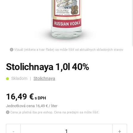
Vizuál (etiketa a tvar fľaše) sa môže líšiť od aktuálnych skladových stavov
Stolichnaya 1,0l 40%
Skladom |
Stolichnaya
16,49 €
s DPH
Jednotková cena 16,49 € / liter
Cena je platná iba pre eshop. Cena na predajni sa môte líšiť.
-
+