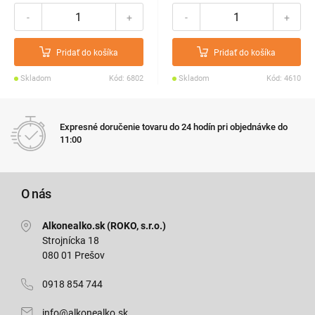
-
+
-
+
Pridať do košíka
Pridať do košíka
Skladom
Kód: 6802
Skladom
Kód: 4610
Expresné doručenie tovaru do 24 hodín pri objednávke do
11:00
O nás
Alkonealko.sk (ROKO, s.r.o.)
Strojnícka 18
080 01 Prešov
0918 854 744
info@alkonealko.sk