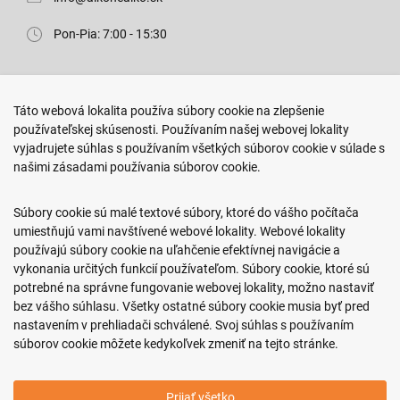
Pon-Pia: 7:00 - 15:30
Predajňa ROKO
Táto webová lokalita používa súbory cookie na zlepšenie
Arm. gen. Svobodu 23/A
používateľskej skúsenosti. Používaním našej webovej lokality
080 01 Prešov
vyjadrujete súhlas s používaním všetkých súborov cookie v súlade s
našimi zásadami používania súborov cookie.
0917 466 578
sekcovpredajna@doroka.sk
Súbory cookie sú malé textové súbory, ktoré do vášho počítača
umiestňujú vami navštívené webové lokality. Webové lokality
Pon-Ned: 9:00 - 20:00
používajú súbory cookie na uľahčenie efektívnej navigácie a
vykonania určitých funkcií používateľom. Súbory cookie, ktoré sú
potrebné na správne fungovanie webovej lokality, možno nastaviť
bez vášho súhlasu. Všetky ostatné súbory cookie musia byť pred
nastavením v prehliadači schválené. Svoj súhlas s používaním
Podmienky nákupu
súborov cookie môžete kedykoľvek zmeniť na tejto stránke.
Informácie o firme
Prijať všetko