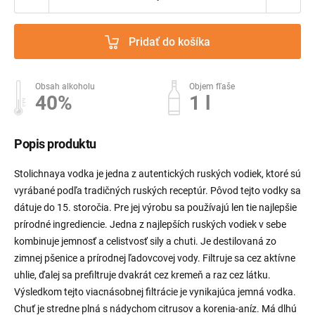
Pridať do košíka
Obsah alkoholu
Objem fľaše
40%
1 l
Popis produktu
Stolichnaya vodka je jedna z autentických ruských vodiek, ktoré sú
vyrábané podľa tradičných ruských receptúr. Pôvod tejto vodky sa
dátuje do 15. storočia. Pre jej výrobu sa používajú len tie najlepšie
prírodné ingrediencie. Jedna z najlepších ruských vodiek v sebe
kombinuje jemnosť a celistvosť sily a chuti. Je destilovaná zo
zimnej pšenice a prírodnej ľadovcovej vody. Filtruje sa cez aktívne
uhlie, ďalej sa prefiltruje dvakrát cez kremeň a raz cez látku.
Výsledkom tejto viacnásobnej filtrácie je vynikajúca jemná vodka.
Chuť je stredne plná s nádychom citrusov a korenia-aníz. Má dlhú