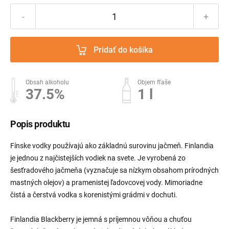
-
+
Pridať do košíka
Obsah alkoholu
Objem fľaše
37.5%
1 l
Popis produktu
Fínske vodky používajú ako základnú surovinu jačmeň. Finlandia
je jednou z najčistejších vodiek na svete. Je vyrobená zo
šesťradového jačmeňa (vyznačuje sa nízkym obsahom prírodných
mastných olejov) a pramenistej ľadovcovej vody. Mimoriadne
čistá a čerstvá vodka s korenistými grádmi v dochuti.
Finlandia Blackberry je jemná s príjemnou vôňou a chuťou