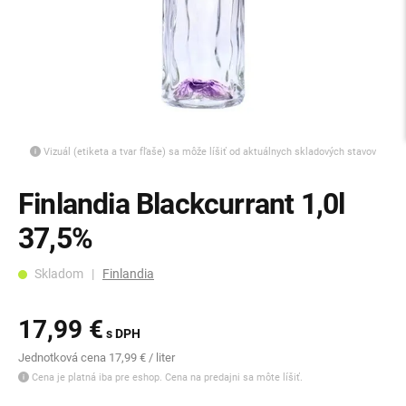
Vizuál (etiketa a tvar fľaše) sa môže líšiť od aktuálnych skladových stavov
Finlandia Blackcurrant 1,0l
37,5%
Skladom |
Finlandia
17,99 €
s DPH
Jednotková cena 17,99 € / liter
Cena je platná iba pre eshop. Cena na predajni sa môte líšiť.