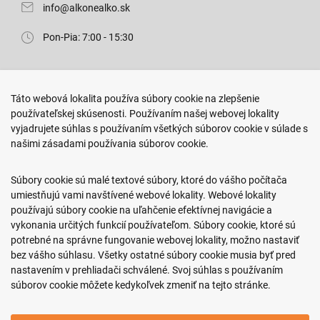
info@alkonealko.sk
Pon-Pia: 7:00 - 15:30
Predajňa ROKO
Táto webová lokalita používa súbory cookie na zlepšenie
Arm. gen. Svobodu 23/A
používateľskej skúsenosti. Používaním našej webovej lokality
080 01 Prešov
vyjadrujete súhlas s používaním všetkých súborov cookie v súlade s
našimi zásadami používania súborov cookie.
0917 466 578
sekcovpredajna@doroka.sk
Súbory cookie sú malé textové súbory, ktoré do vášho počítača
umiestňujú vami navštívené webové lokality. Webové lokality
Pon-Ned: 9:00 - 20:00
používajú súbory cookie na uľahčenie efektívnej navigácie a
vykonania určitých funkcií používateľom. Súbory cookie, ktoré sú
potrebné na správne fungovanie webovej lokality, možno nastaviť
bez vášho súhlasu. Všetky ostatné súbory cookie musia byť pred
nastavením v prehliadači schválené. Svoj súhlas s používaním
Podmienky nákupu
súborov cookie môžete kedykoľvek zmeniť na tejto stránke.
Informácie o firme