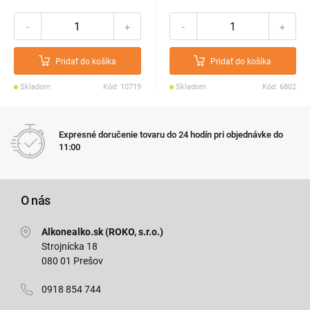
-
+
-
+
Pridať do košíka
Pridať do košíka
Skladom
Kód: 10719
Skladom
Kód: 6802
Expresné doručenie tovaru do 24 hodín pri objednávke do
11:00
O nás
Alkonealko.sk (ROKO, s.r.o.)
Strojnícka 18
080 01 Prešov
0918 854 744