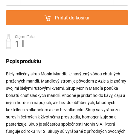
Pridať do košíka
Objem fľaše
1 l
Popis produktu
Biely mliečny sirup Monin Mandľa je nasýtený vôňou chutných
pražených mandlí. Mandľový strom je pôvodom z Ázie a je známy
svojimi bielymi ružovými kvetmi. Sirup Monin Mandľa ponúka
bohatú chuť sladkých mandlí. Vhodné je pridať ho do kávy, čaju a
iných horúcich nápojoch, ale tiež do obľúbených, lahodných
kokteiloch s alkoholom alebo bez alkoholu. Sirup sa vyrába zo
surovín šetrných k životnému prostrediu, homogenizuje sa a
pasterizuje. Sirup je súčasťou spoločnosti Monin S.A., ktorá
funguje od roku 1912. Sirupy sú vyrábané z prírodných ovocných,