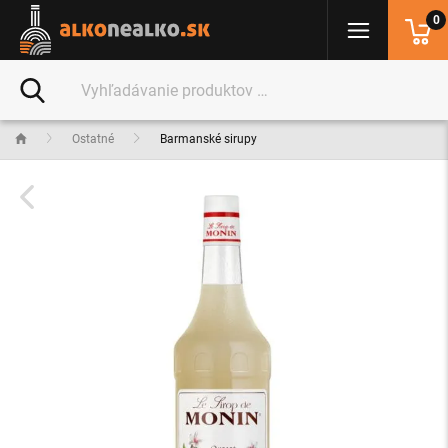
0
Ostatné
Barmanské sirupy