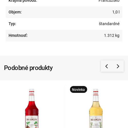
Krajina pôvodu:
Francúzsko
Objem:
1,0 l
Typ:
štandardné
Hmotnosť:
1.312 kg
Podobné produkty
Novinka