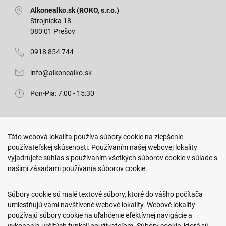
Alkonealko.sk (ROKO, s.r.o.)
Strojnícka 18
080 01 Prešov
0918 854 744
info@alkonealko.sk
Pon-Pia: 7:00 - 15:30
Predajňa ROKO
Táto webová lokalita používa súbory cookie na zlepšenie
Arm. gen. Svobodu 23/A
používateľskej skúsenosti. Používaním našej webovej lokality
080 01 Prešov
vyjadrujete súhlas s používaním všetkých súborov cookie v súlade s
našimi zásadami používania súborov cookie.
0917 466 578
sekcovpredajna@doroka.sk
Súbory cookie sú malé textové súbory, ktoré do vášho počítača
umiestňujú vami navštívené webové lokality. Webové lokality
Pon-Ned: 9:00 - 20:00
používajú súbory cookie na uľahčenie efektívnej navigácie a
vykonania určitých funkcií používateľom. Súbory cookie, ktoré sú