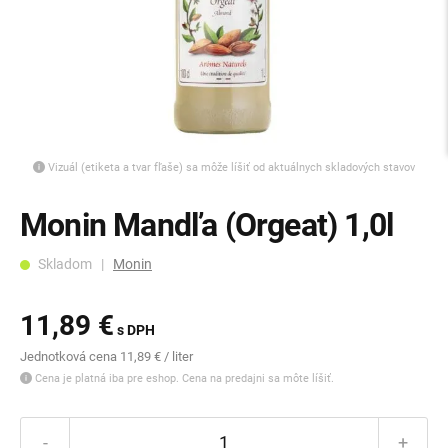
Vizuál (etiketa a tvar fľaše) sa môže líšiť od aktuálnych skladových stavov
Monin Mandľa (Orgeat) 1,0l
Skladom |
Monin
11,89 €
s DPH
Jednotková cena 11,89 € / liter
Cena je platná iba pre eshop. Cena na predajni sa môte líšiť.
-
+