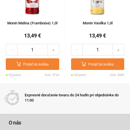
Monin Malina (Framboise) 1,0l
Monin Vanilka 1,0l
13,49 €
13,49 €
-
+
-
+
Pridať do košíka
Pridať do košíka
Skladom
Kód: 4724
Skladom
Kód: 4585
Expresné doručenie tovaru do 24 hodín pri objednávke do
11:00
O nás