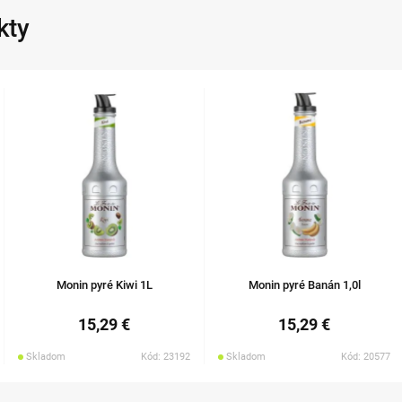
kty
Monin pyré Kiwi 1L
Monin pyré Banán 1,0l
15,29 €
15,29 €
Skladom
Kód: 23192
Skladom
Kód: 20577