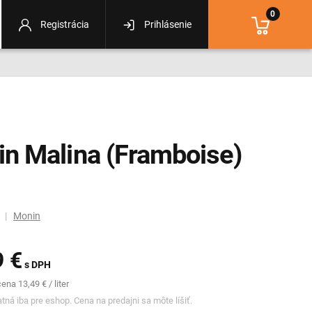
0
Registrácia
Prihlásenie
n Malina (Framboise)
m |
Monin
9 €
s DPH
na 13,49 € / liter
tná iba pre eshop. Cena na predajni sa môte líšiť.