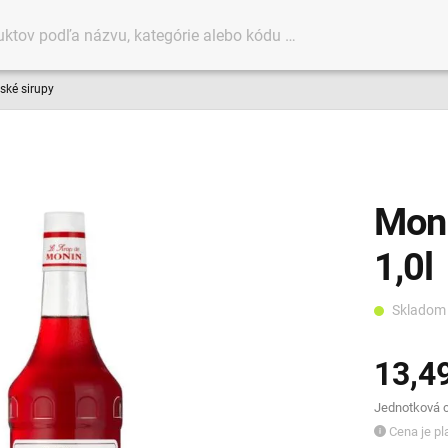
ké sirupy
Moni
1,0l
Sklado
13,4
Jednotková ce
Cena je pla