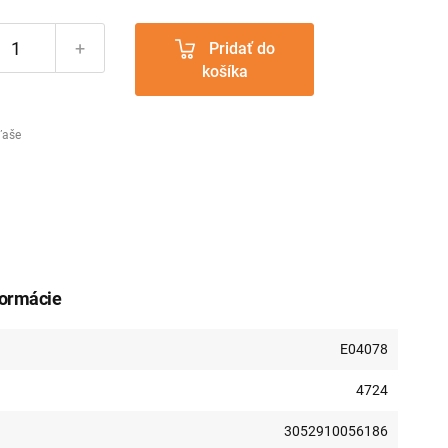
+
Pridať do
košíka
ľaše
formácie
E04078
4724
3052910056186