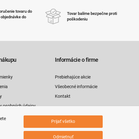
ručenie tovaru do
Tovar balíme bezpečne proti
i objednávke do
poškodeniu
nákupu
Informácie o firme
mienky
Prebiehajúce akcie
enia
Všeobecné informácie
y
Kontakt
y osobných údajov
luvy tu
jete
Prijať všetko
Odmietnuť