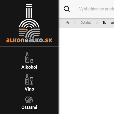
Ostatné
Barmans
Alkohol
Víno
Ostatné