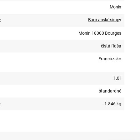
Monin
Barmanské sirupy
:
Monin 18000 Bourges
čistá fľaša
Francúzsko
1,0 l
štandardné
:
1.846 kg