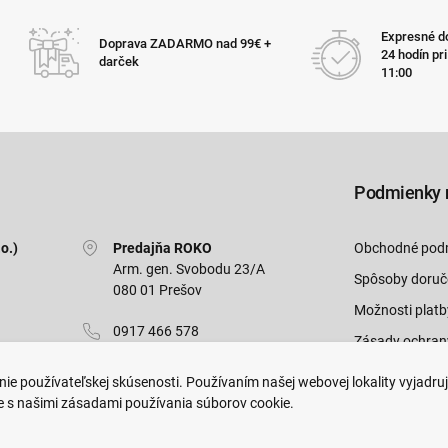
Expresné do
Doprava ZADARMO nad 99€ +
24 hodín pr
darček
11:00
Podmienky 
o.)
Predajňa ROKO
Obchodné pod
Arm. gen. Svobodu 23/A
Spôsoby doruč
080 01 Prešov
Možnosti platb
0917 466 578
Zásady ochran
sekcovpredajna@doroka.sk
Odstúpiť od zm
ie používateľskej skúsenosti. Používaním našej webovej lokality vyjadru
e s našimi zásadami používania súborov cookie.
Pon-Ned: 9:00 - 20:00