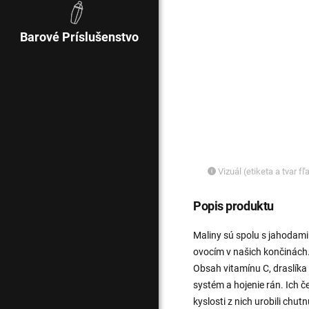
Barové Príslušenstvo
Vizuál (etiketa a tvar f
Popis produktu
Maliny sú spolu s jahodam
ovocím v našich končinách.
Obsah vitamínu C, draslíka
systém a hojenie rán. Ich 
kyslosti z nich urobili chut