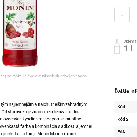
-
Objem f
1 l
ľaše) sa môže líšiť od aktuálnych skladových stavov
Ďalšie in
i tým najjemnejším a najchutnejším záhradným
Kód:
 Od staroveku je známa ako liečivá rastlina.
 a ovocných kyselín vraj podporuje imunitný
Kód 2:
červenkastá farba a kombinácia sladkosti a jemnej
EAN:
nú pochúťku, a tou je Monin Malina (franc.