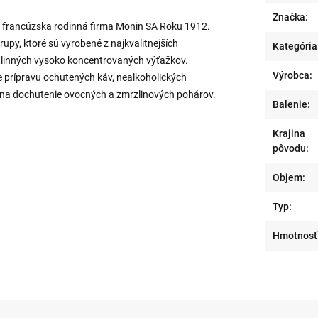
Značka:
h francúzska rodinná firma Monin SA Roku 1912.
rupy, ktoré sú vyrobené z najkvalitnejších
Kategória
tlinných vysoko koncentrovaných výťažkov.
Výrobca:
 prípravu ochutených káv, nealkoholických
o na dochutenie ovocných a zmrzlinových pohárov.
Balenie:
Krajina
pôvodu:
Objem:
Typ:
Hmotnosť