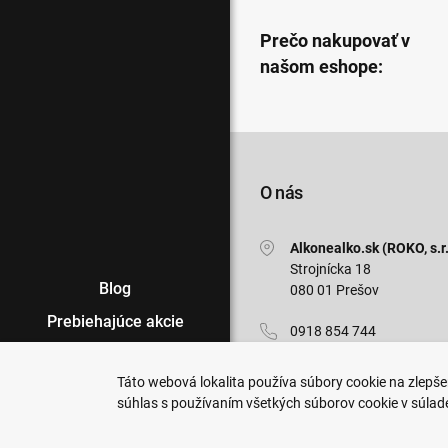
Prečo nakupovať v
našom eshope:
O nás
Alkonealko.sk (ROKO, s.r.
Strojnícka 18
Blog
080 01 Prešov
Prebiehajúce akcie
0918 854 744
Veľkoobchod
info@alkonealko.sk
Táto webová lokalita používa súbory cookie na zlepšen
Predajne
súhlas s používaním všetkých súborov cookie v súlad
Pon-Pia: 7:00 - 15:30
Podmienky nákupu