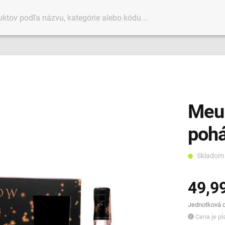
Meuk
pohá
Sklado
49,9
Jednotková ce
Cena je pla