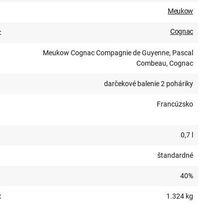
Meukow
Cognac
:
Meukow Cognac Compagnie de Guyenne, Pascal
Combeau, Cognac
darčekové balenie 2 poháriky
Francúzsko
0,7 l
štandardné
40%
:
1.324 kg