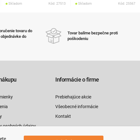
Skladom
Kód: 27513
Skladom
Kód: 25567
ručenie tovaru do
Tovar balíme bezpečne proti
i objednávke do
poškodeniu
nákupu
Informácie o firme
mienky
Prebiehajúce akcie
enia
Všeobecné informácie
y
Kontakt
y osobných údajov
luvy tu
jete