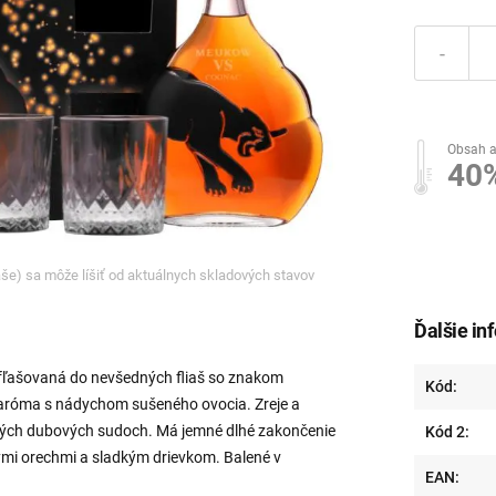
-
Obsah a
40
ľaše) sa môže líšiť od aktuálnych skladových stavov
Ďalšie in
fľašovaná do nevšedných fliaš so znakom
Kód:
 aróma s nádychom sušeného ovocia. Zreje a
alých dubových sudoch. Má jemné dlhé zakončenie
Kód 2:
ými orechmi a sladkým drievkom. Balené v
EAN: