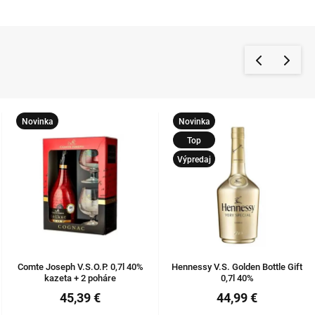
Novinka
Novinka
Top
Výpredaj
Comte Joseph V.S.O.P. 0,7l 40%
Hennessy V.S. Golden Bottle Gift
kazeta + 2 poháre
0,7l 40%
45,39 €
44,99 €