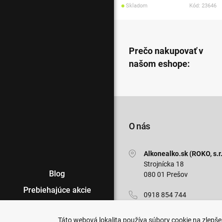
Skladom
Kód: 23646
Prečo nakupovať v
našom eshope:
O nás
Alkonealko.sk (ROKO, s.r.
Strojnícka 18
Blog
080 01 Prešov
Prebiehajúce akcie
0918 854 744
Veľkoobchod
info@alkonealko.sk
Táto webová lokalita používa súbory cookie na zlepšen