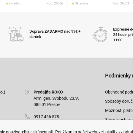
Skladom
Kód: 26686
Skladom
Kód: 26701
Expresné do
Doprava ZADARMO nad 99€ +
24 hodín pr
darček
11:00
Podmienky 
o.)
Predajňa ROKO
Obchodné pod
Arm. gen. Svobodu 23/A
Spôsoby doruč
080 01 Prešov
Možnosti platb
0917 466 578
Zásady ochran
sekcovpredajna@doroka.sk
Odstúpiť od zm
ie používateľskej skúsenosti. Používaním našej webovej lokality vyjadru