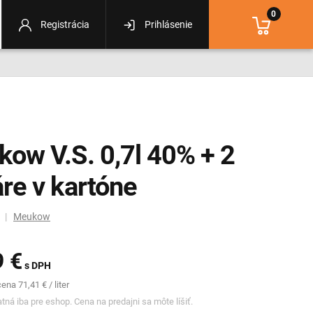
0
Registrácia
Prihlásenie
ow V.S. 0,7l 40% + 2
re v kartóne
m |
Meukow
9 €
s DPH
na 71,41 € / liter
tná iba pre eshop. Cena na predajni sa môte líšiť.