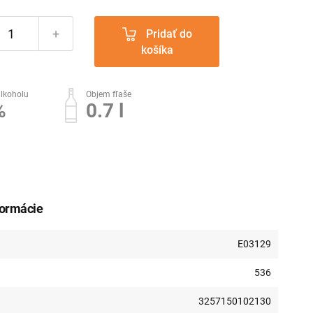
+
Pridať do
košíka
lkoholu
Objem fľaše
%
0.7 l
formácie
E03129
536
3257150102130