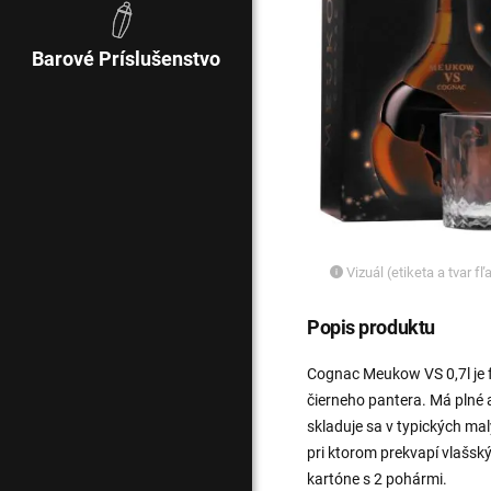
Barové Príslušenstvo
Vizuál (etiketa a tvar f
Popis produktu
Cognac Meukow VS 0,7l je 
čierneho pantera. Má plné
skladuje sa v typických m
pri ktorom prekvapí vlašsk
kartóne s 2 pohármi.