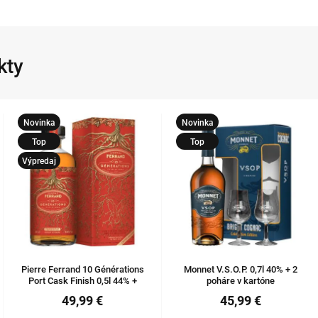
kty
Novinka
Novinka
Top
Top
Výpredaj
Pierre Ferrand 10 Générations
Monnet V.S.O.P. 0,7l 40% + 2
Port Cask Finish 0,5l 44% +
poháre v kartóne
kartón
49,99 €
45,99 €