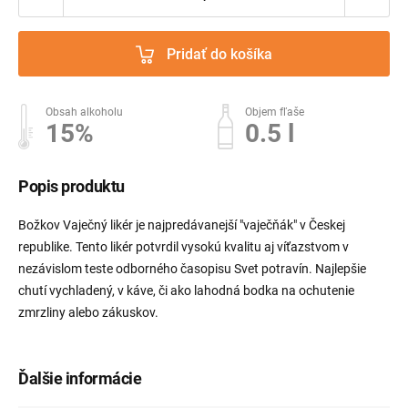
Pridať do košíka
Obsah alkoholu
Objem fľaše
15%
0.5 l
Popis produktu
Božkov Vaječný likér je najpredávanejší "vaječňák" v Českej
republike. Tento likér potvrdil vysokú kvalitu aj víťazstvom v
nezávislom teste odborného časopisu Svet potravín. Najlepšie
chutí vychladený, v káve, či ako lahodná bodka na ochutenie
zmrzliny alebo zákuskov.
Ďalšie informácie