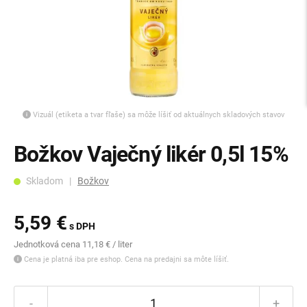
Vizuál (etiketa a tvar fľaše) sa môže líšiť od aktuálnych skladových stavov
Božkov Vaječný likér 0,5l 15%
Skladom |
Božkov
5,59 €
s DPH
Jednotková cena 11,18 € / liter
Cena je platná iba pre eshop. Cena na predajni sa môte líšiť.
-
+