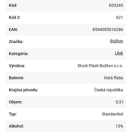
Kód:
E03245
Kód 2:
621
EAN:
8594005016286
Božkov
Značka:
Likér
Kategória:
Výrobca:
Stock Plzeň Božkov s.r.o.
Balenie:
čistá fľaša
Krajina pôvodu:
Česká republika
Objem:
0,5 l
Typ:
štandardné
Alkohol:
15%