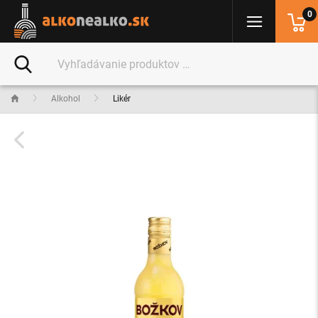
0
Alkohol
Likér