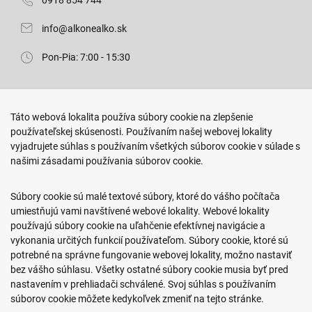
0918 854 744
info@alkonealko.sk
Pon-Pia: 7:00 - 15:30
Predajňa ROKO
Táto webová lokalita používa súbory cookie na zlepšenie
Arm. gen. Svobodu 23/A
používateľskej skúsenosti. Používaním našej webovej lokality
080 01 Prešov
vyjadrujete súhlas s používaním všetkých súborov cookie v súlade s
našimi zásadami používania súborov cookie.
0917 466 578
sekcovpredajna@doroka.sk
Súbory cookie sú malé textové súbory, ktoré do vášho počítača
umiestňujú vami navštívené webové lokality. Webové lokality
Pon-Ned: 9:00 - 20:00
používajú súbory cookie na uľahčenie efektívnej navigácie a
vykonania určitých funkcií používateľom. Súbory cookie, ktoré sú
potrebné na správne fungovanie webovej lokality, možno nastaviť
bez vášho súhlasu. Všetky ostatné súbory cookie musia byť pred
nastavením v prehliadači schválené. Svoj súhlas s používaním
Podmienky nákupu
súborov cookie môžete kedykoľvek zmeniť na tejto stránke.