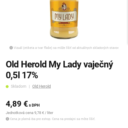
Vizuál (etiketa a tvar fľaše) sa môže líšiť od aktuálnych skladových stavov
Old Herold My Lady vaječný
0,5l 17%
Skladom |
Old Herold
4,89 €
s DPH
Jednotková cena 9,78 € / liter
Cena je platná iba pre eshop. Cena na predajni sa môte líšiť.