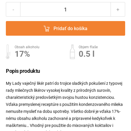
-
+
Pridať do košíka
Obsah alkoholu
Objem fľaše
17%
0.5 l
Popis produktu
My Lady vaječný likér patrí do trojice sladkých pokušení z typovej
rady mliečnych likérov vysokej kvality z prírodných surovín,
charakteristický predovšetkým svojou hustou konzistenciou.
Vďaka premyslenej receptúre s použitím kondenzovaného mlieka
nemusíte myslieť na dobu spotreby. Všetko dobré je vďaka 17%-
nému obsahu alkoholu zachované a pripravené kedykoľvek k
maškrteniu… Vhodný pre použitie do mixovaných koktailov i