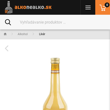
0
Alkohol
Likér