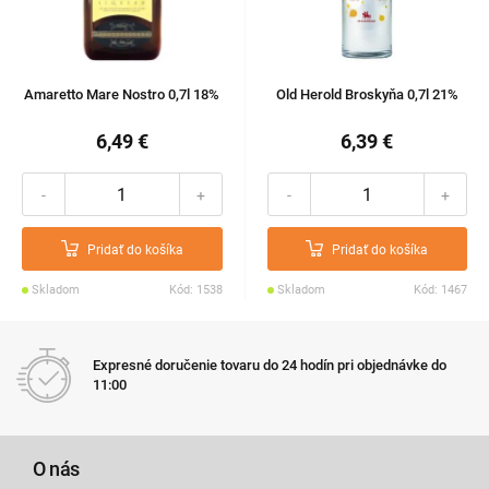
Amaretto Mare Nostro 0,7l 18%
Old Herold Broskyňa 0,7l 21%
6,49 €
6,39 €
-
+
-
+
Pridať do košíka
Pridať do košíka
Skladom
Kód: 1538
Skladom
Kód: 1467
Expresné doručenie tovaru do 24 hodín pri objednávke do
11:00
O nás