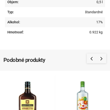
Objem:
0,5 l
Typ:
štandardné
Alkohol:
17%
Hmotnosť:
0.922 kg
Podobné produkty