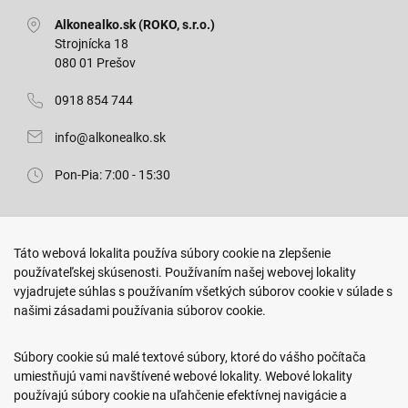
Alkonealko.sk (ROKO, s.r.o.)
Strojnícka 18
080 01 Prešov
0918 854 744
info@alkonealko.sk
Pon-Pia: 7:00 - 15:30
Predajňa ROKO
Táto webová lokalita používa súbory cookie na zlepšenie
Arm. gen. Svobodu 23/A
používateľskej skúsenosti. Používaním našej webovej lokality
080 01 Prešov
vyjadrujete súhlas s používaním všetkých súborov cookie v súlade s
našimi zásadami používania súborov cookie.
0917 466 578
sekcovpredajna@doroka.sk
Súbory cookie sú malé textové súbory, ktoré do vášho počítača
umiestňujú vami navštívené webové lokality. Webové lokality
Pon-Ned: 9:00 - 20:00
používajú súbory cookie na uľahčenie efektívnej navigácie a