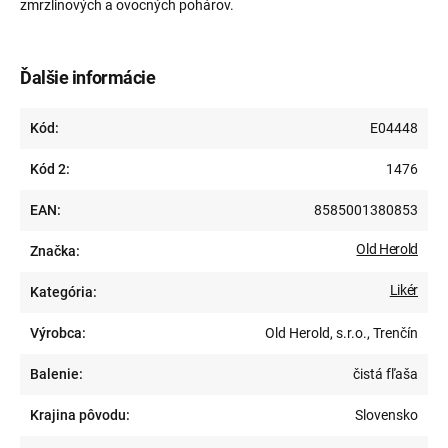
zmrzlinových a ovocných pohárov.
Ďalšie informácie
Kód:
E04448
Kód 2:
1476
EAN:
8585001380853
Old Herold
Značka:
Likér
Kategória:
Výrobca:
Old Herold, s.r.o., Trenčín
Balenie:
čistá fľaša
Krajina pôvodu:
Slovensko