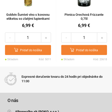
Goldvin Šumivé víno s kovovou
Pivnica Orechová Frizzante
etiketou so zlatými lupienkami
0,75l
0,2l 11%
6,99 €
6,99 €
-
+
-
+
Pridať do košíka
Pridať do košíka
Skladom
Kód: 5011
Skladom
Kód: 20618
Expresné doručenie tovaru do 24 hodín pri objednávke do
11:00
O nás
Alkonealko.sk (ROKO, s.r.o.)