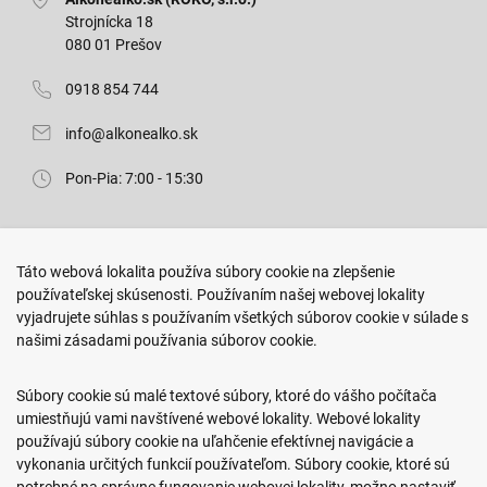
Strojnícka 18
080 01 Prešov
0918 854 744
info@alkonealko.sk
Pon-Pia: 7:00 - 15:30
Predajňa ROKO
Táto webová lokalita používa súbory cookie na zlepšenie
Arm. gen. Svobodu 23/A
používateľskej skúsenosti. Používaním našej webovej lokality
080 01 Prešov
vyjadrujete súhlas s používaním všetkých súborov cookie v súlade s
našimi zásadami používania súborov cookie.
0917 466 578
sekcovpredajna@doroka.sk
Súbory cookie sú malé textové súbory, ktoré do vášho počítača
umiestňujú vami navštívené webové lokality. Webové lokality
Pon-Ned: 9:00 - 20:00
používajú súbory cookie na uľahčenie efektívnej navigácie a
vykonania určitých funkcií používateľom. Súbory cookie, ktoré sú
potrebné na správne fungovanie webovej lokality, možno nastaviť