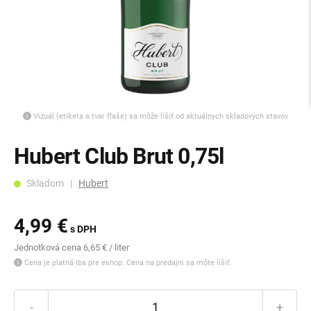
Vizuál (etiketa a tvar fľaše) sa môže líšiť od aktuálnych skladových stavov
Hubert Club Brut 0,75l
Skladom |
Hubert
4,99 €
s DPH
Jednotková cena 6,65 € / liter
Cena je platná iba pre eshop. Cena na predajni sa môte líšiť.
-
+