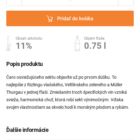
Pridať do košíka
Obsah alkoholu
Objem fľaše
11%
0.75 l
Popis produktu
Čaro osviežujúceho sektu objavíte už po prvom dúšku. To
najlepšie z Rizlingu vlašského, Veltlínskeho zeleného a Müller
Thurgau v jednej fľaši. Zmiešaním troch špecifických vín vzniká
svieža, harmonická chuť, ktorá robí sekt výnimočným. Vďaka
svojim vlastnostiam sa skvelo hodí k morským plodom a rybám.
Ďalšie informácie