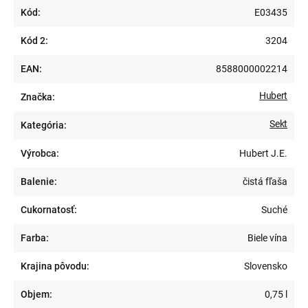
Kód:
E03435
Kód 2:
3204
EAN:
8588000002214
Hubert
Značka:
Sekt
Kategória:
Výrobca:
Hubert J.E.
Balenie:
čistá fľaša
Cukornatosť:
Suché
Farba:
Biele vína
Krajina pôvodu:
Slovensko
Objem:
0,75 l