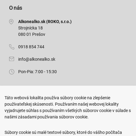
O nás
Alkonealko.sk (ROKO, s.r.o.)
Strojnícka 18
080 01 Prešov
0918 854 744
info@alkonealko.sk
Pon-Pia: 7:00 - 15:30
Predajňa ROKO
Táto webová lokalita používa súbory cookie na zlepšenie
Arm. gen. Svobodu 23/A
používateľskej skúsenosti. Používaním našej webovej lokality
080 01 Prešov
vyjadrujete súhlas s používaním všetkých súborov cookie v súlade s
našimi zásadami používania súborov cookie.
0917 466 578
sekcovpredajna@doroka.sk
Súbory cookie sú malé textové súbory, ktoré do vášho počítača