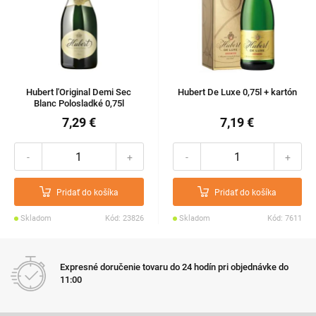
Hubert l'Original Demi Sec
Hubert De Luxe 0,75l + kartón
Blanc Polosladké 0,75l
7,29 €
7,19 €
-
+
-
+
Pridať do košíka
Pridať do košíka
Skladom
Kód: 23826
Skladom
Kód: 7611
Expresné doručenie tovaru do 24 hodín pri objednávke do
11:00