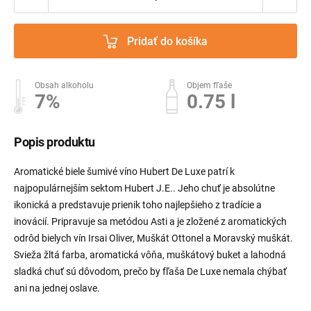
Pridať do košíka
Obsah alkoholu
Objem fľaše
7%
0.75 l
Popis produktu
Aromatické biele šumivé víno Hubert De Luxe patrí k
najpopulárnejším sektom Hubert J.E.. Jeho chuť je absolútne
ikonická a predstavuje prienik toho najlepšieho z tradície a
inovácií. Pripravuje sa metódou Asti a je zložené z aromatických
odrôd bielych vín Irsai Oliver, Muškát Ottonel a Moravský muškát.
Svieža žltá farba, aromatická vôňa, muškátový buket a lahodná
sladká chuť sú dôvodom, prečo by fľaša De Luxe nemala chýbať
ani na jednej oslave.