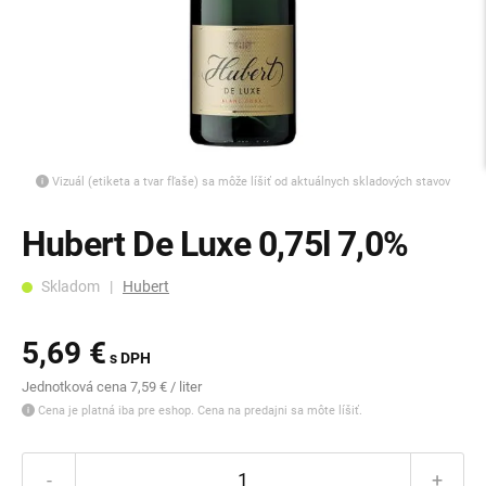
Vizuál (etiketa a tvar fľaše) sa môže líšiť od aktuálnych skladových stavov
Hubert De Luxe 0,75l 7,0%
Skladom |
Hubert
5,69 €
s DPH
Jednotková cena 7,59 € / liter
Cena je platná iba pre eshop. Cena na predajni sa môte líšiť.
-
+