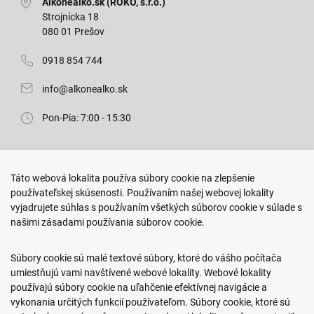
Alkonealko.sk (ROKO, s.r.o.)
Strojnícka 18
080 01 Prešov
0918 854 744
info@alkonealko.sk
Pon-Pia: 7:00 - 15:30
Predajňa ROKO
Táto webová lokalita používa súbory cookie na zlepšenie
Arm. gen. Svobodu 23/A
používateľskej skúsenosti. Používaním našej webovej lokality
080 01 Prešov
vyjadrujete súhlas s používaním všetkých súborov cookie v súlade s
našimi zásadami používania súborov cookie.
0917 466 578
sekcovpredajna@doroka.sk
Súbory cookie sú malé textové súbory, ktoré do vášho počítača
umiestňujú vami navštívené webové lokality. Webové lokality
Pon-Ned: 9:00 - 20:00
používajú súbory cookie na uľahčenie efektívnej navigácie a
vykonania určitých funkcií používateľom. Súbory cookie, ktoré sú