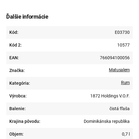
Ďalšie informácie
Kód:
E03730
Kód 2:
10577
EAN:
766094100056
Matusalem
Značka:
Rum
Kategória:
Výrobca:
1872 Holdings V.O.F.
Balenie:
čistá fľaša
Krajina pôvodu:
Dominikánska republika
Objem:
0,7 l