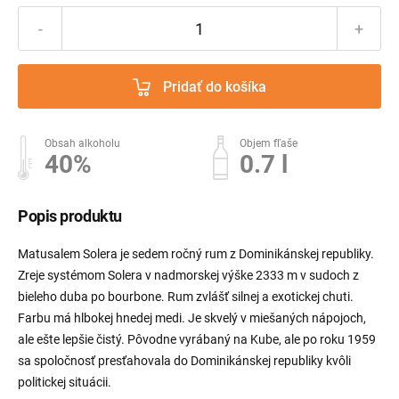
-
+
Pridať do košíka
Obsah alkoholu
Objem fľaše
40%
0.7 l
Popis produktu
Matusalem Solera je sedem ročný rum z Dominikánskej republiky.
Zreje systémom Solera v nadmorskej výške 2333 m v sudoch z
bieleho duba po bourbone. Rum zvlášť silnej a exotickej chuti.
Farbu má hlbokej hnedej medi. Je skvelý v miešaných nápojoch,
ale ešte lepšie čistý. Pôvodne vyrábaný na Kube, ale po roku 1959
sa spoločnosť presťahovala do Dominikánskej republiky kvôli
politickej situácii.