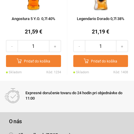
Angostura 5 Y.O. 0,7l 40%
Legendario Dorado 0,7l 38%
21,59 €
21,19 €
-
+
-
+
Pridať do košíka
Pridať do košíka
Skladom
Kód: 1234
Skladom
Kód: 1408
Expresné doručenie tovaru do 24 hodín pri objednávke do
11:00
O nás