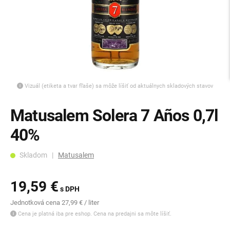
Vizuál (etiketa a tvar fľaše) sa môže líšiť od aktuálnych skladových stavov
Matusalem Solera 7 Años 0,7l
40%
Skladom |
Matusalem
19,59 €
s DPH
Jednotková cena 27,99 € / liter
Cena je platná iba pre eshop. Cena na predajni sa môte líšiť.