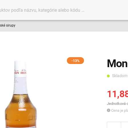
ké sirupy
Moni
-13%
Sklado
11,8
Jednotková ce
Cena je pla