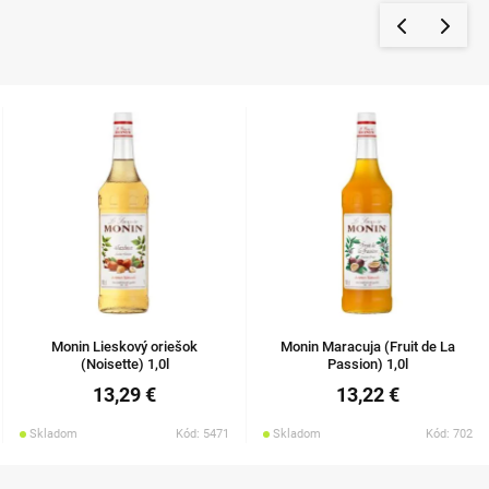
Monin Lieskový oriešok
Monin Maracuja (Fruit de La
(Noisette) 1,0l
Passion) 1,0l
13,29 €
13,22 €
Skladom
Kód: 5471
Skladom
Kód: 702