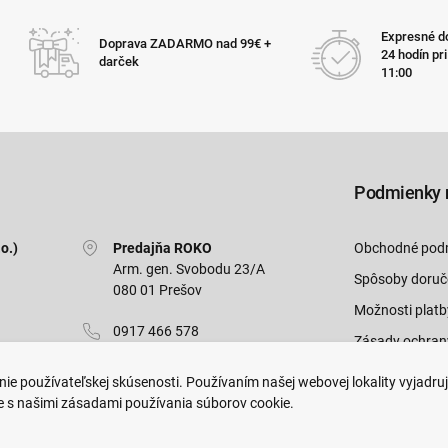
Expresné do
Doprava ZADARMO nad 99€ +
24 hodín pr
darček
11:00
Podmienky 
o.)
Predajňa ROKO
Obchodné pod
Arm. gen. Svobodu 23/A
Spôsoby doruč
080 01 Prešov
Možnosti platb
0917 466 578
Zásady ochran
sekcovpredajna@doroka.sk
Odstúpiť od zm
ie používateľskej skúsenosti. Používaním našej webovej lokality vyjadru
e s našimi zásadami používania súborov cookie.
Pon-Ned: 9:00 - 20:00