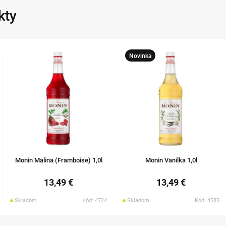
kty
Novinka
Monin Malina (Framboise) 1,0l
Monin Vanilka 1,0l
13,49 €
13,49 €
Skladom
Kód: 4724
Skladom
Kód: 4585