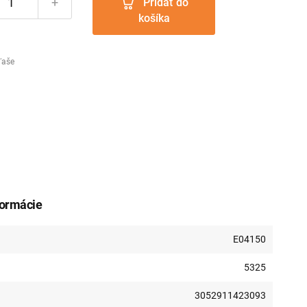
+
Pridať do
košíka
ľaše
formácie
E04150
5325
3052911423093