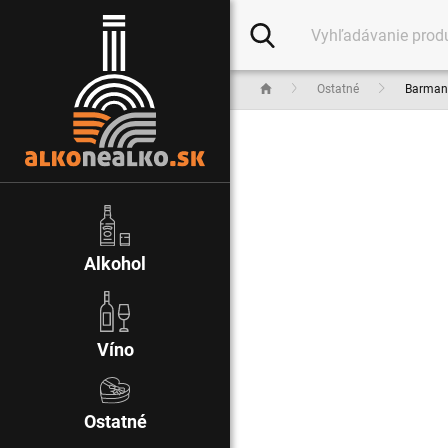
Ostatné
Barmans
Alkohol
Víno
Ostatné