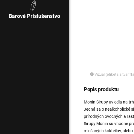
Barové Príslušenstvo
Vizuál (etiketa a tvar f
Popis produktu
Monin Sirupy uviedla na tr
Jedná sa o nealkoholické si
prírodných ovocných a ras
Sirupy Monin sú vhodné pre
miešaných kokteilov, aleb