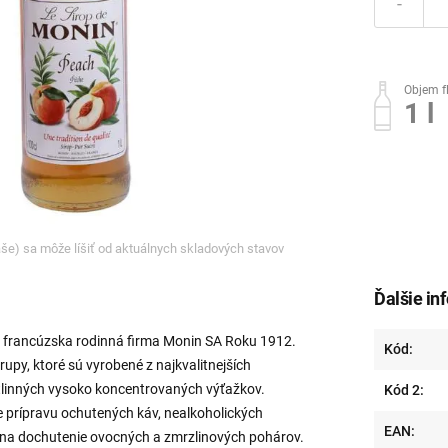
-
Objem f
1 l
ľaše) sa môže líšiť od aktuálnych skladových stavov
Ďalšie in
h francúzska rodinná firma Monin SA Roku 1912.
Kód:
rupy, ktoré sú vyrobené z najkvalitnejších
tlinných vysoko koncentrovaných výťažkov.
Kód 2:
 prípravu ochutených káv, nealkoholických
EAN:
o na dochutenie ovocných a zmrzlinových pohárov.