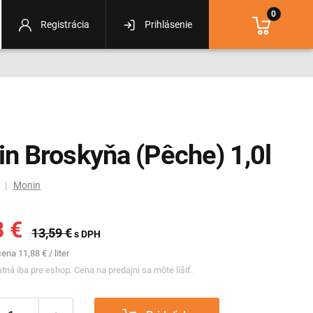
0
Registrácia
Prihlásenie
n Broskyňa (Pêche) 1,0l
m |
Monin
8 €
13,59 €
s DPH
na 11,88 € / liter
tná iba pre eshop. Cena na predajni sa môte líšiť.