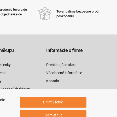
ručenie tovaru do
Tovar balíme bezpečne proti
i objednávke do
poškodeniu
nákupu
Informácie o firme
mienky
Prebiehajúce akcie
enia
Všeobecné informácie
y
Kontakt
y osobných údajov
luvy tu
jete
Prijať všetko
Odmietnuť