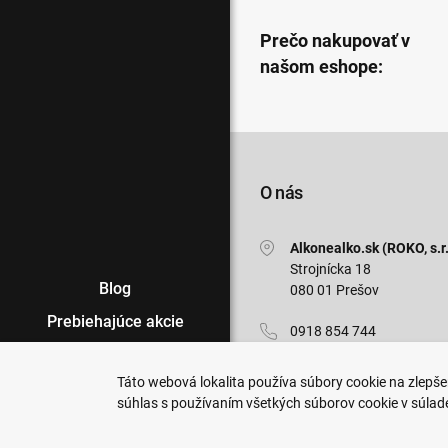
Prečo nakupovať v
našom eshope:
O nás
Alkonealko.sk (ROKO, s.r.
Strojnícka 18
Blog
080 01 Prešov
Prebiehajúce akcie
0918 854 744
Veľkoobchod
info@alkonealko.sk
Táto webová lokalita používa súbory cookie na zlepšen
Predajne
súhlas s používaním všetkých súborov cookie v súlad
Pon-Pia: 7:00 - 15:30
Podmienky nákupu