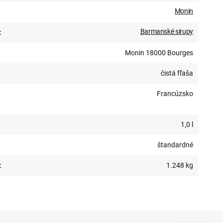
Monin
Barmanské sirupy
:
Monin 18000 Bourges
čistá fľaša
Francúzsko
1,0 l
štandardné
:
1.248 kg