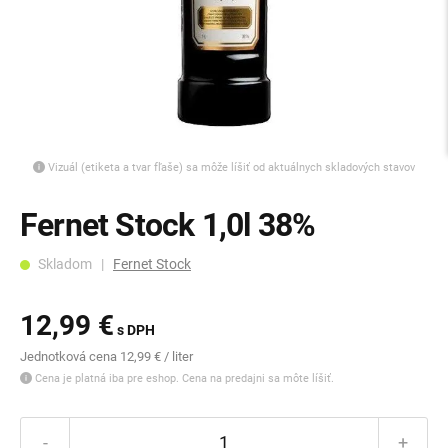
Vizuál (etiketa a tvar fľaše) sa môže líšiť od aktuálnych skladových stavov
Fernet Stock 1,0l 38%
Skladom |
Fernet Stock
12,99 €
s DPH
Jednotková cena 12,99 € / liter
Cena je platná iba pre eshop. Cena na predajni sa môte líšiť.
-
+