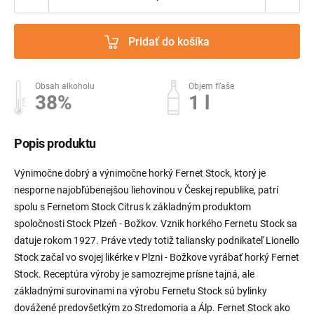
Pridať do košíka
Obsah alkoholu
Objem fľaše
38%
1 l
Popis produktu
Výnimočne dobrý a výnimočne horký Fernet Stock, ktorý je
nesporne najobľúbenejšou liehovinou v Českej republike, patrí
spolu s Fernetom Stock Citrus k základným produktom
spoločnosti Stock Plzeň - Božkov. Vznik horkého Fernetu Stock sa
datuje rokom 1927. Práve vtedy totiž taliansky podnikateľ Lionello
Stock začal vo svojej likérke v Plzni - Božkove vyrábať horký Fernet
Stock. Receptúra výroby je samozrejme prísne tajná, ale
základnými surovinami na výrobu Fernetu Stock sú bylinky
dovážené predovšetkým zo Stredomoria a Álp. Fernet Stock ako