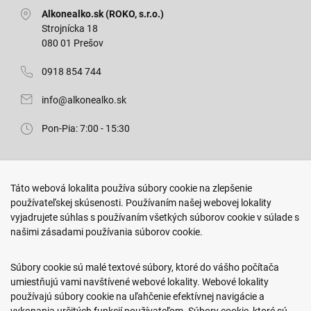
Alkonealko.sk (ROKO, s.r.o.)
Strojnícka 18
080 01 Prešov
0918 854 744
info@alkonealko.sk
Pon-Pia: 7:00 - 15:30
Predajňa ROKO
Táto webová lokalita používa súbory cookie na zlepšenie
Arm. gen. Svobodu 23/A
používateľskej skúsenosti. Používaním našej webovej lokality
080 01 Prešov
vyjadrujete súhlas s používaním všetkých súborov cookie v súlade s
našimi zásadami používania súborov cookie.
0917 466 578
sekcovpredajna@doroka.sk
Súbory cookie sú malé textové súbory, ktoré do vášho počítača
umiestňujú vami navštívené webové lokality. Webové lokality
Pon-Ned: 9:00 - 20:00
používajú súbory cookie na uľahčenie efektívnej navigácie a
vykonania určitých funkcií používateľom. Súbory cookie, ktoré sú