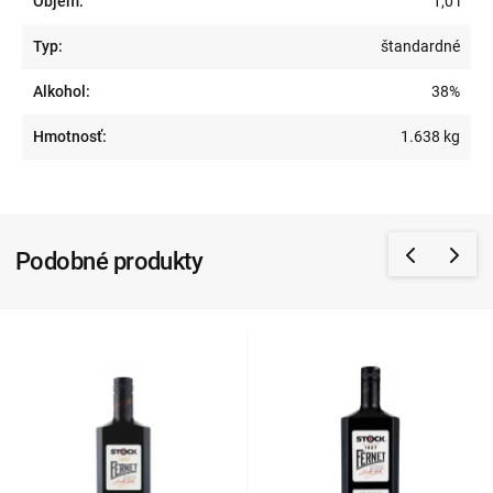
Objem:
1,0 l
Typ:
štandardné
Alkohol:
38%
Hmotnosť:
1.638 kg
Podobné produkty