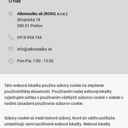
O nás
Alkonealko.sk (ROKO, s.r.o.)
Strojnícka 18
080 01 Prešov
0918 854 744
info@alkonealko.sk
Pon-Pia: 7:00 - 15:30
Predajňa ROKO
Táto webová lokalita používa súbory cookie na zlepšenie
Arm. gen. Svobodu 23/A
používateľskej skúsenosti. Používaním našej webovej lokality
080 01 Prešov
vyjadrujete súhlas s používaním všetkých súborov cookie v súlade s
našimi zásadami používania súborov cookie.
0917 466 578
sekcovpredajna@doroka.sk
Súbory cookie sú malé textové súbory, ktoré do vášho počítača
umiestňujú vami navštívené webové lokality. Webové lokality
Pon-Ned: 9:00 - 20:00