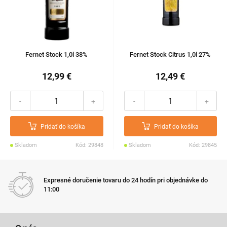
Fernet Stock 1,0l 38%
Fernet Stock Citrus 1,0l 27%
12,99 €
12,49 €
-
+
-
+
Pridať do košíka
Pridať do košíka
Skladom
Kód: 29848
Skladom
Kód: 29845
Expresné doručenie tovaru do 24 hodín pri objednávke do
11:00