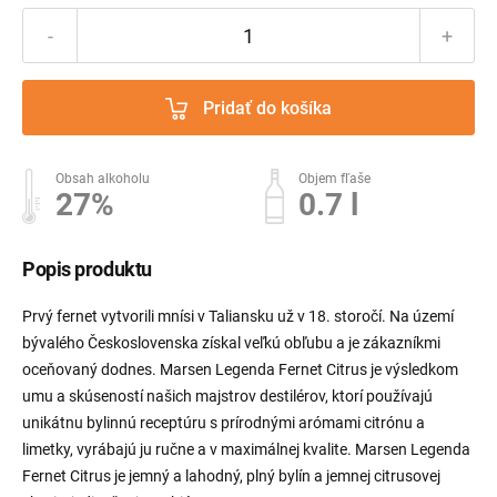
-
+
Pridať do košíka
Obsah alkoholu
Objem fľaše
27%
0.7 l
Popis produktu
Prvý fernet vytvorili mnísi v Taliansku už v 18. storočí. Na území
bývalého Československa získal veľkú obľubu a je zákazníkmi
oceňovaný dodnes. Marsen Legenda Fernet Citrus je výsledkom
umu a skúseností našich majstrov destilérov, ktorí používajú
unikátnu bylinnú receptúru s prírodnými arómami citrónu a
limetky, vyrábajú ju ručne a v maximálnej kvalite. Marsen Legenda
Fernet Citrus je jemný a lahodný, plný bylín a jemnej citrusovej