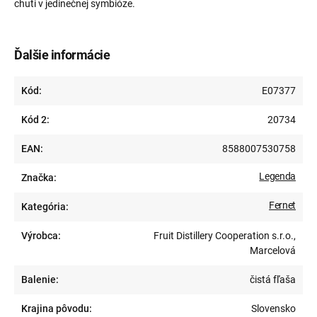
chuti v jedinečnej symbióze.
Ďalšie informácie
Kód:
E07377
Kód 2:
20734
EAN:
8588007530758
Legenda
Značka:
Fernet
Kategória:
Výrobca:
Fruit Distillery Cooperation s.r.o.,
Marcelová
Balenie:
čistá fľaša
Krajina pôvodu:
Slovensko