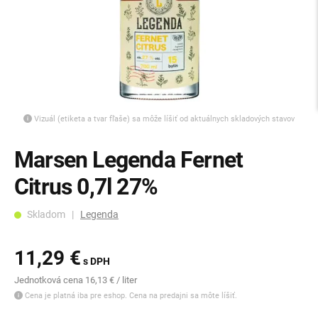
Vizuál (etiketa a tvar fľaše) sa môže líšiť od aktuálnych skladových stavov
Marsen Legenda Fernet
Citrus 0,7l 27%
Skladom |
Legenda
11,29 €
s DPH
Jednotková cena 16,13 € / liter
Cena je platná iba pre eshop. Cena na predajni sa môte líšiť.